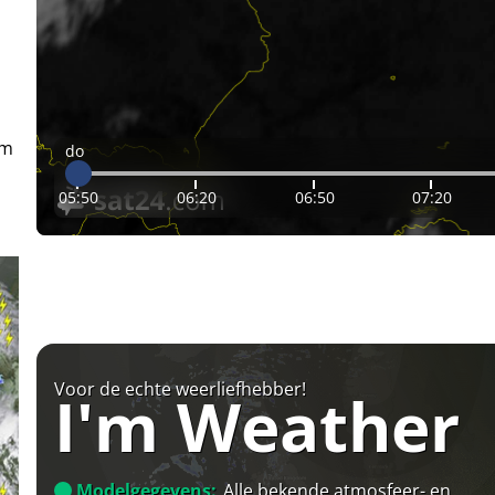
em
do
05:50
06:20
06:50
07:20
Voor de echte weerliefhebber!
I'm Weather
Modelgegevens:
Alle bekende atmosfeer- en