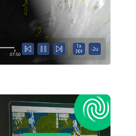
1x
-2u
07:50