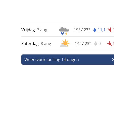
Vrijdag
7 aug
19°
/
23°
11,1
Zaterdag
8 aug
14°
/
23°
0
Weersvoorspelling 14 dagen