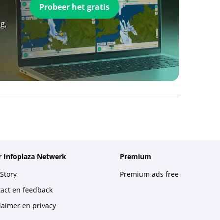
Probeer het gratis
g,
 Infoplaza Netwerk
Premium
Story
Premium ads free
act en feedback
laimer en privacy