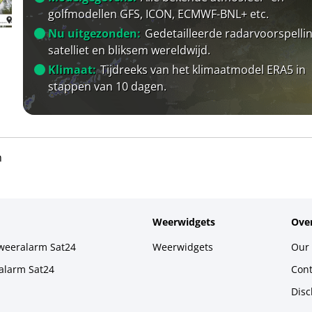
golfmodellen GFS, ICON, ECMWF-BNL+ etc.
Nu uitgezonden:
Gedetailleerde radarvoorspellin
satelliet en bliksem wereldwijd.
Klimaat:
Tijdreeks van het klimaatmodel ERA5 in
stappen van 10 dagen.
n
Weerwidgets
Over
weeralarm Sat24
Weerwidgets
Our 
alarm Sat24
Cont
Disc