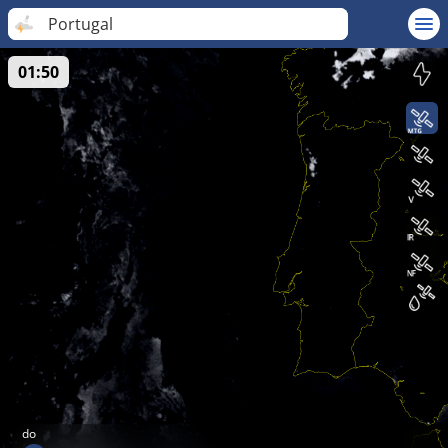
Portugal
01:50
do