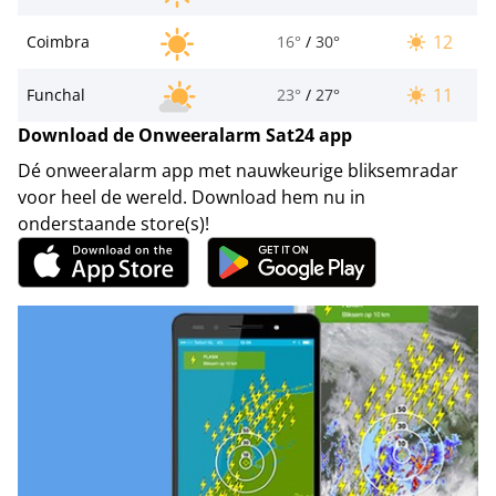
12
Coimbra
16°
/
30°
11
Funchal
23°
/
27°
Download de Onweeralarm Sat24 app
Dé onweeralarm app met nauwkeurige bliksemradar
voor heel de wereld. Download hem nu in
onderstaande store(s)!