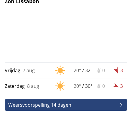
Zon Lissabon
Vrijdag
7 aug
20°
/
32°
0
3
Zaterdag
8 aug
20°
/
30°
0
3
Weersvoorspelling 14 dagen