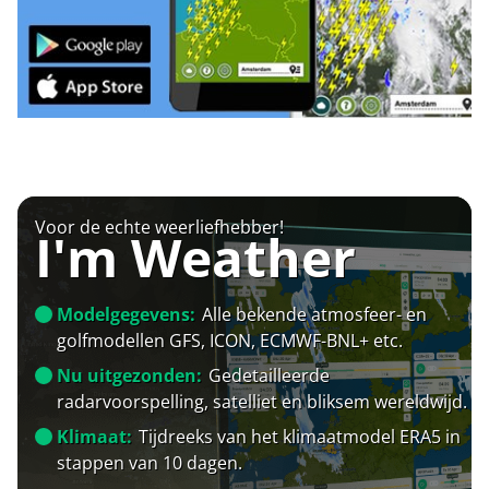
Voor de echte weerliefhebber!
I'm Weather
Modelgegevens:
Alle bekende atmosfeer- en
golfmodellen GFS, ICON, ECMWF-BNL+ etc.
Nu uitgezonden:
Gedetailleerde
radarvoorspelling, satelliet en bliksem wereldwijd.
Klimaat:
Tijdreeks van het klimaatmodel ERA5 in
stappen van 10 dagen.