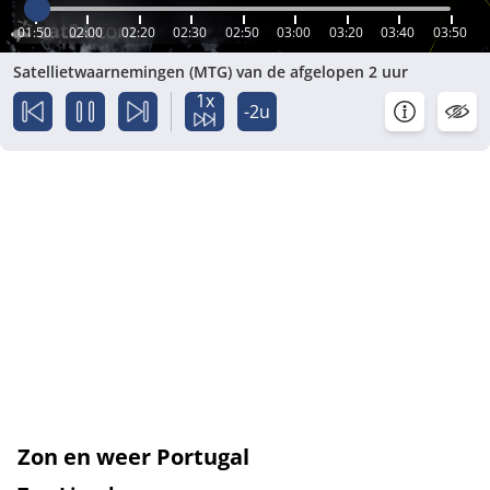
01:50
02:00
02:20
02:30
02:50
03:00
03:20
03:40
03:50
Satellietwaarnemingen (MTG) van de afgelopen 2 uur
1x
-2u
Zon en weer Portugal