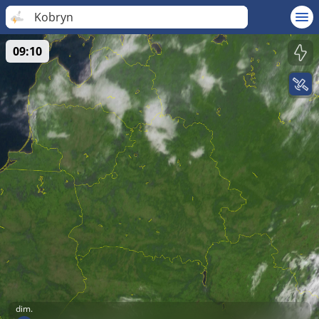
Kobryn
09:10
dim.