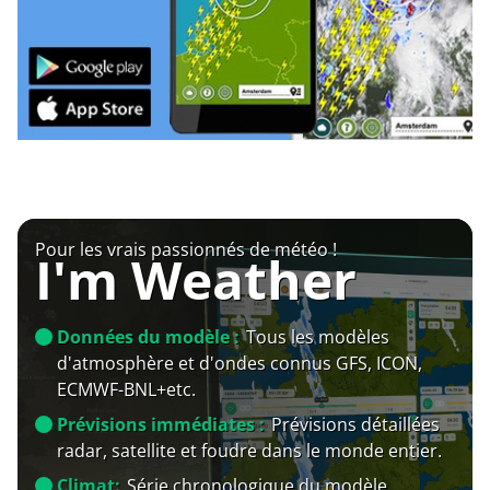
Pour les vrais passionnés de météo !
I'm Weather
Données du modèle :
Tous les modèles
d'atmosphère et d'ondes connus GFS, ICON,
ECMWF-BNL+etc.
Prévisions immédiates :
Prévisions détaillées
radar, satellite et foudre dans le monde entier.
Climat:
Série chronologique du modèle