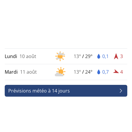
Lundi
10 août
13°
/
29°
0,1
3
Mardi
11 août
13°
/
24°
0,7
4
Prévisions météo à 14 jours