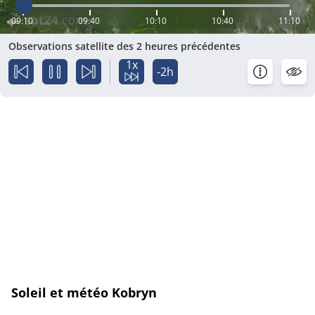
09:10
09:40
10:10
10:40
11:10
Observations satellite des 2 heures précédentes
1x
-2h
Soleil et météo Kobryn