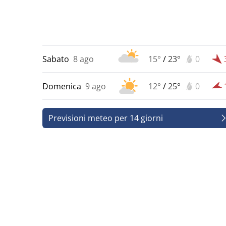
Sabato
8 ago
15°
/
23°
0
Domenica
9 ago
12°
/
25°
0
Previsioni meteo per 14 giorni