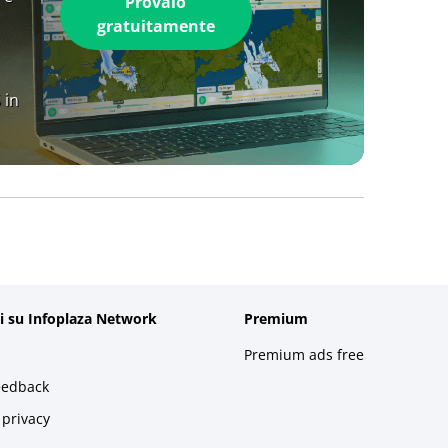
Provalo
gratuitamente
 in
i su Infoplaza Network
Premium
Premium ads free
eedback
 privacy