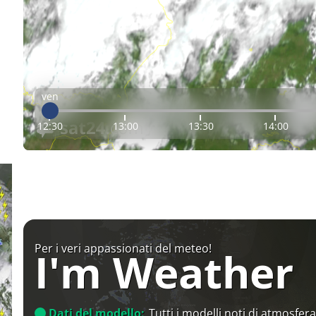
ven
12:30
13:00
13:30
14:00
Per i veri appassionati del meteo!
I'm Weather
Dati del modello:
Tutti i modelli noti di atmosfera