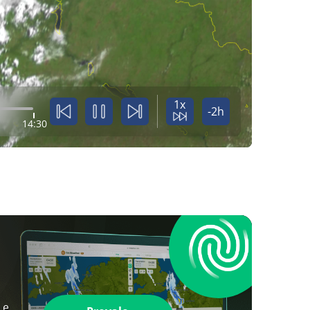
1x
-2h
14:30
 e