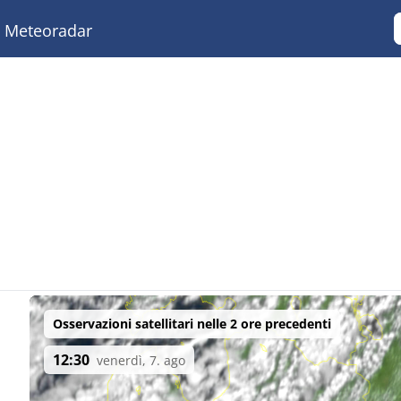
Meteoradar
Osservazioni satellitari nelle 2 ore precedenti
12:30
venerdì, 7. ago