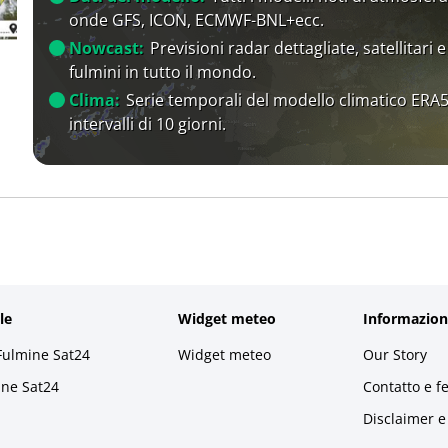
onde GFS, ICON, ECMWF-BNL+ecc.
Nowcast:
Previsioni radar dettagliate, satellitari e
fulmini in tutto il mondo.
Clima:
Serie temporali del modello climatico ERA5
intervalli di 10 giorni.
le
Widget meteo
Informazion
Fulmine Sat24
Widget meteo
Our Story
ine Sat24
Contatto e f
Disclaimer e