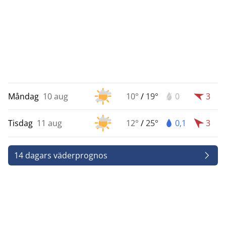
Måndag
10 aug
10°
/
19°
0
3
Tisdag
11 aug
12°
/
25°
0,1
3
14 dagars väderprognos