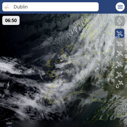
Dublin
06:50
sön