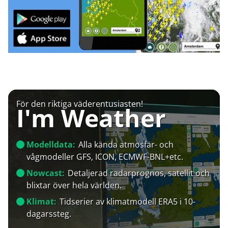
För den riktiga väderentusiasten!
I'm Weather
Modelldata:
Alla kända atmosfär- och
vågmodeller GFS, ICON, ECMWF-BNL+etc.
Nowcast:
Detaljerad radarprognos, satellit och
blixtar över hela världen.
Klimat:
Tidserier av klimatmodell ERA5 i 10-
dagarssteg.