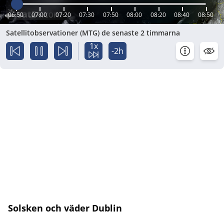
06:50
07:00
07:20
07:30
07:50
08:00
08:20
08:40
08:50
Satellitobservationer (MTG) de senaste 2 timmarna
1x
-2h
Solsken och väder Dublin