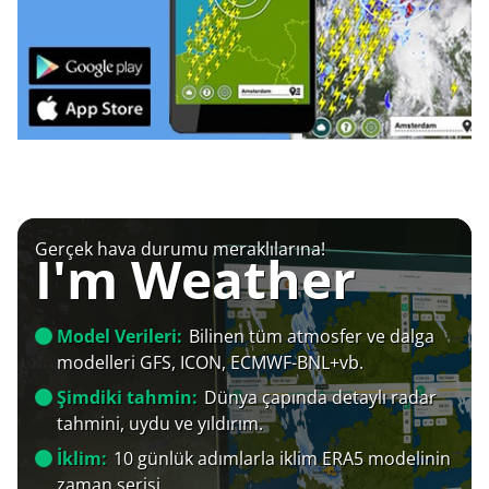
Gerçek hava durumu meraklılarına!
I'm Weather
Model Verileri:
Bilinen tüm atmosfer ve dalga
modelleri GFS, ICON, ECMWF-BNL+vb.
Şimdiki tahmin:
Dünya çapında detaylı radar
tahmini, uydu ve yıldırım.
İklim:
10 günlük adımlarla iklim ERA5 modelinin
zaman serisi.