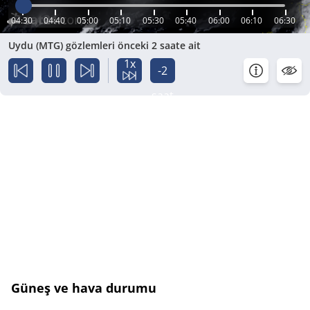
04:30
04:40
05:00
05:10
05:30
05:40
06:00
06:10
06:30
Uydu (MTG) gözlemleri önceki 2 saate ait
1x
-2
saat
Güneş ve hava durumu