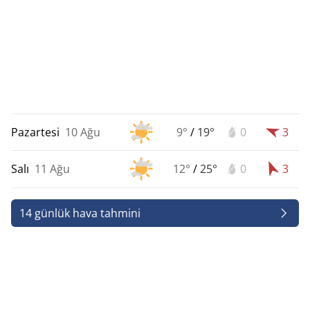
Pazartesi
10 Ağu
9°
/
19°
0
3
Salı
11 Ağu
12°
/
25°
0
3
14 günlük hava tahmini