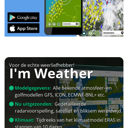
Voor de echte weerliefhebber!
I'm Weather
Modelgegevens:
Alle bekende atmosfeer- en
golfmodellen GFS, ICON, ECMWF-BNL+ etc.
Nu uitgezonden:
Gedetailleerde
radarvoorspelling, satelliet en bliksem wereldwijd.
Klimaat:
Tijdreeks van het klimaatmodel ERA5 in
stappen van 10 dagen.