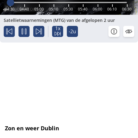
04:30
04:40
05:00
05:10
05:30
05:40
06:00
06:10
06:30
Satellietwaarnemingen (MTG) van de afgelopen 2 uur
1x
-2u
Zon en weer Dublin