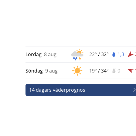
Lördag
8 aug
22°
/
32°
1,3
Söndag
9 aug
19°
/
34°
0
14 dagars väderprognos