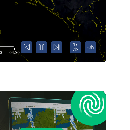
1x
-2h
0
04:30