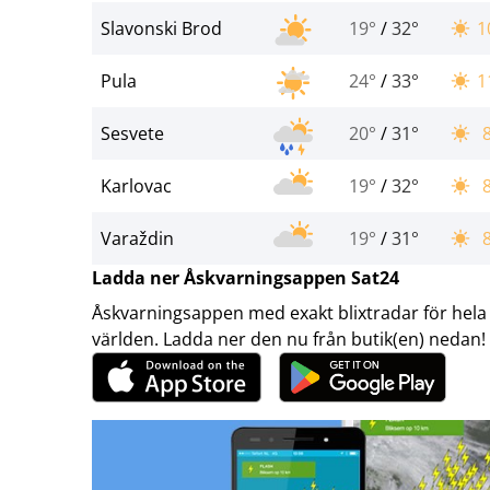
Slavonski Brod
19°
/
32°
1
Pula
24°
/
33°
1
Sesvete
20°
/
31°
Karlovac
19°
/
32°
Varaždin
19°
/
31°
Ladda ner Åskvarningsappen Sat24
Åskvarningsappen med exakt blixtradar för hela
världen. Ladda ner den nu från butik(en) nedan!