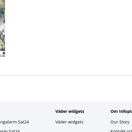
Väder widgets
Om Infopl
ingalarm Sat24
Väder widgets
Our Story
larm Sat24
Kontakt oc