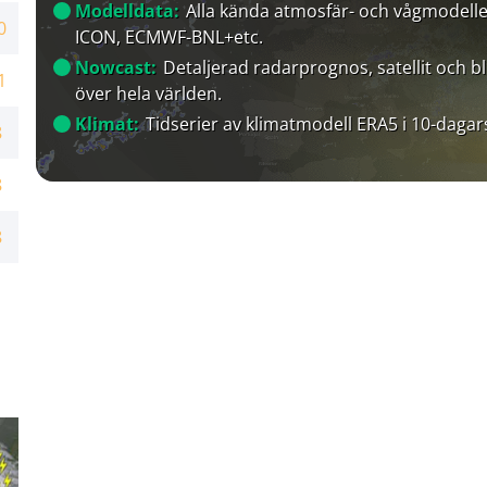
Modelldata:
Alla kända atmosfär- och vågmodelle
0
ICON, ECMWF-BNL+etc.
Nowcast:
Detaljerad radarprognos, satellit och bl
1
över hela världen.
Klimat:
Tidserier av klimatmodell ERA5 i 10-dagar
8
8
8