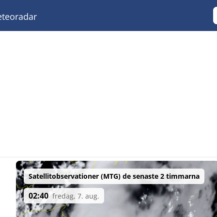
teoradar
Satellitobservationer (MTG) de senaste 2 timmarna
02:40
fredag, 7. aug.