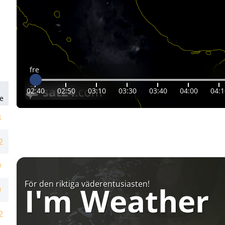
fre
02:40
02:50
03:10
03:30
03:40
04:00
04:1
e
8
2
9
För den riktiga väderentusiasten!
I'm Weather
9
2