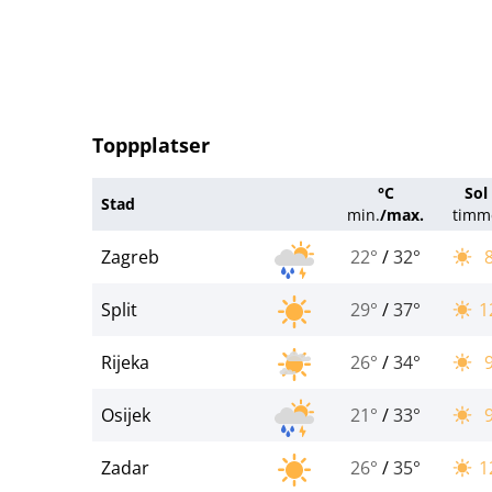
Toppplatser
°C
Sol
Stad
min.
/
max.
timm
Zagreb
22°
/
32°
Split
29°
/
37°
1
Rijeka
26°
/
34°
Osijek
21°
/
33°
Zadar
26°
/
35°
1