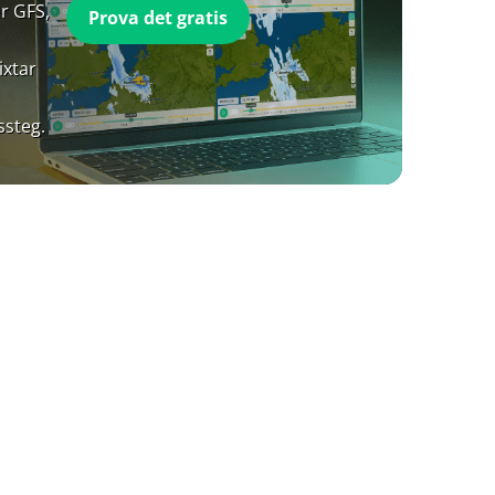
r GFS,
Prova det gratis
ixtar
ssteg.