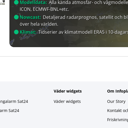
Modelldata:
Alla kända atmosfär- och vågmodelle
ICON, ECMWF-BNL+etc.
Nowcast:
Detaljerad radarprognos, satellit och bl
över hela världen.
Klimat:
Tidserier av klimatmodell ERA5 i 10-dagar
Väder widgets
Om Infopl
ingalarm Sat24
Väder widgets
Our Story
larm Sat24
Kontakt oc
Friskrivnin