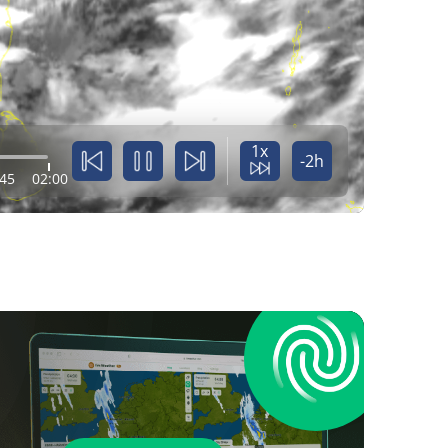
1x
-2h
:45
02:00