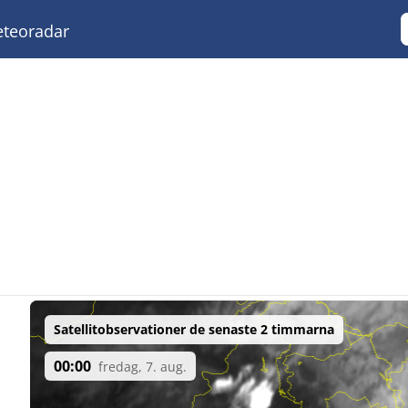
teoradar
Satellitobservationer de senaste 2 timmarna
00:00
fredag, 7. aug.