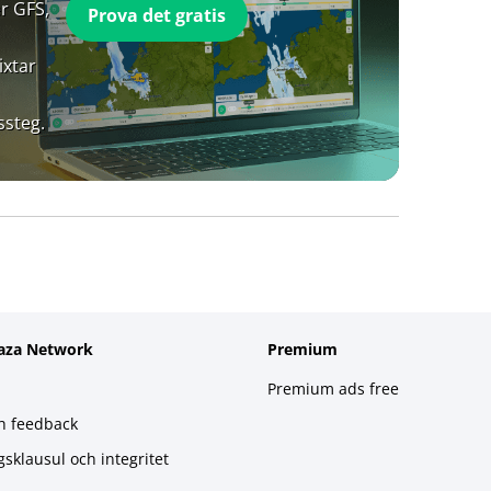
r GFS,
Prova det gratis
ixtar
ssteg.
aza Network
Premium
Premium ads free
h feedback
gsklausul och integritet