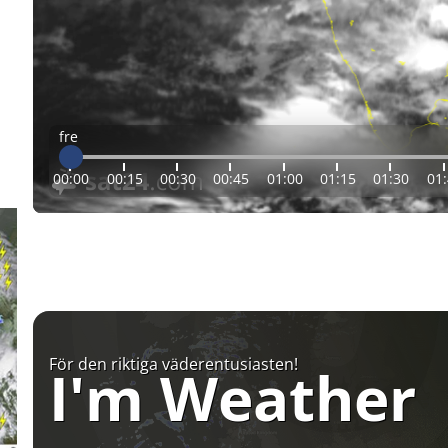
fre
00:00
00:15
00:30
00:45
01:00
01:15
01:30
01
För den riktiga väderentusiasten!
I'm Weather