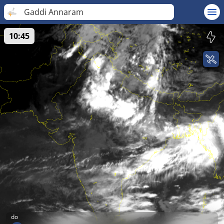
Gaddi Annaram
10:45
do