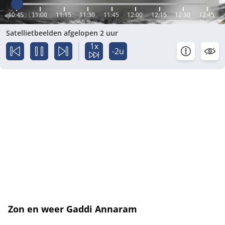
10:45
11:00
11:15
11:30
11:45
12:00
12:15
12:30
12:45
Satellietbeelden afgelopen 2 uur
1x
-2u
Zon en weer Gaddi Annaram