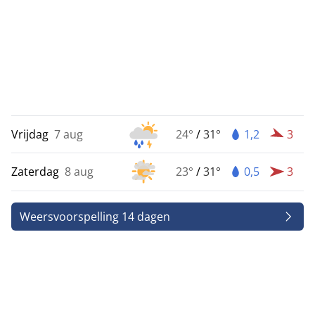
Vrijdag
7 aug
24°
/
31°
1,2
3
Zaterdag
8 aug
23°
/
31°
0,5
3
Weersvoorspelling 14 dagen