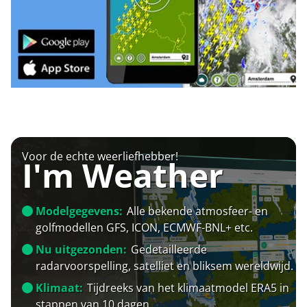
Voor de echte weerliefhebber!
I'm Weather
Modelgegevens:
Alle bekende atmosfeer- en
golfmodellen GFS, ICON, ECMWF-BNL+ etc.
Nu uitgezonden:
Gedetailleerde
radarvoorspelling, satelliet en bliksem wereldwijd.
Klimaat:
Tijdreeks van het klimaatmodel ERA5 in
stappen van 10 dagen.