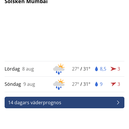
Solsken Mumbai
Lördag
8 aug
27°
/
31°
8,5
3
Söndag
9 aug
27°
/
31°
9
3
14 dagars väderprognos