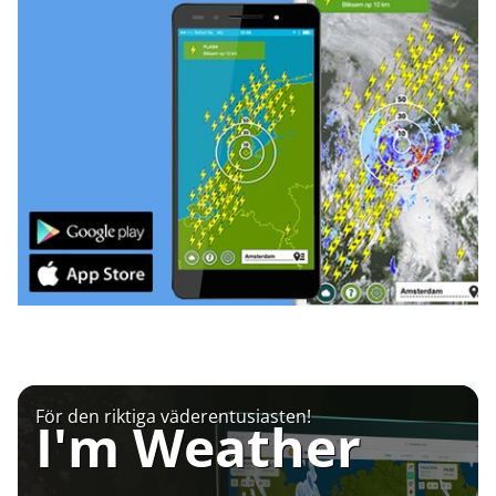
För den riktiga väderentusiasten!
I'm Weather