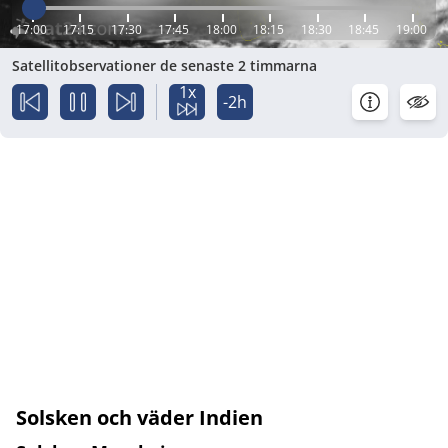
17:00
17:15
17:30
17:45
18:00
18:15
18:30
18:45
19:00
Satellitobservationer de senaste 2 timmarna
1x
-2h
Solsken och väder Indien