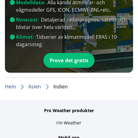
Modelldata:
Alla kända atmosfär- och
vågmodeller GFS, ICON, ECMWF-BNL+etc.
Nowcast:
Detaljerad radarprognos, satellit och
blixtar över hela världen.
Klimat:
Tidserier av klimatmodell ERA5 i 10-
dagarssteg.
Prova det gratis
Hem
Asien
Indien
Pro Weather produkter
I'm Weather
Mobil app