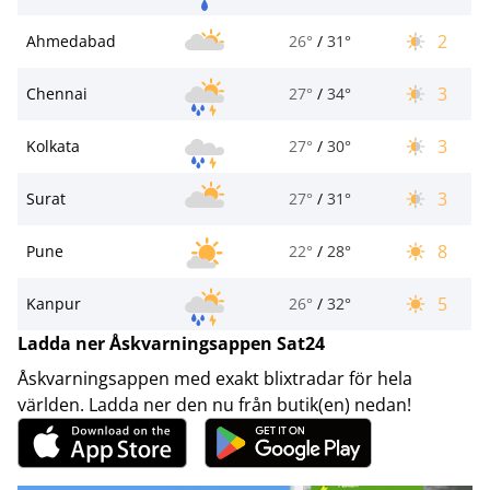
2
Ahmedabad
26°
/
31°
3
Chennai
27°
/
34°
3
Kolkata
27°
/
30°
3
Surat
27°
/
31°
8
Pune
22°
/
28°
5
Kanpur
26°
/
32°
Ladda ner Åskvarningsappen Sat24
Åskvarningsappen med exakt blixtradar för hela
världen. Ladda ner den nu från butik(en) nedan!