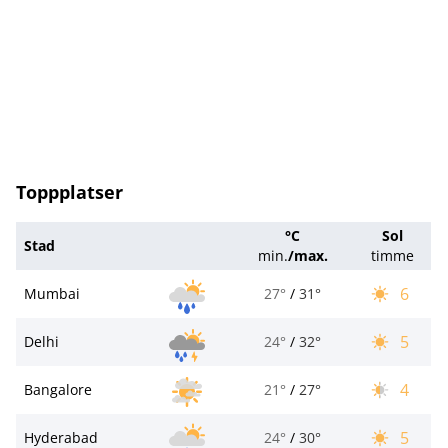
Toppplatser
°C
Sol
Stad
min.
/
max.
timme
6
Mumbai
27°
/
31°
5
Delhi
24°
/
32°
4
Bangalore
21°
/
27°
5
Hyderabad
24°
/
30°