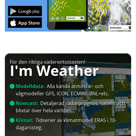
För den riktiga väderentusiasten!
I'm Weather
Modelldata:
Alla kända atmosfär- och
vågmodeller GFS, ICON, ECMWF-BNL+etc.
Nowcast:
Detaljerad radarprognos, satellit och
blixtar över hela världen.
Klimat:
Tidserier av klimatmodell ERA5 i 10-
dagarssteg.