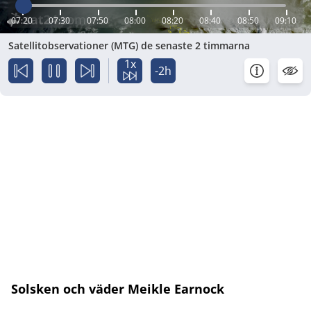
07:20
07:30
07:50
08:00
08:20
08:40
08:50
09:10
Satellitobservationer (MTG) de senaste 2 timmarna
1x
-2h
Solsken och väder Meikle Earnock