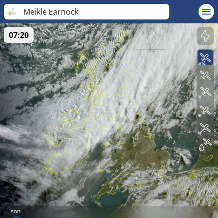
Meikle Earnock
07:20
sön