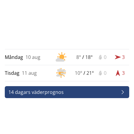
Måndag
10 aug
8°
/
18°
0
3
Tisdag
11 aug
10°
/
21°
0
3
14 dagars väderprognos