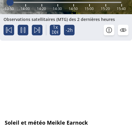
13:50
14:00
14:20
14:30
14:50
15:00
15:20
15:40
Observations satellitaires (MTG) des 2 dernières heures
1x
-2h
Soleil et météo Meikle Earnock