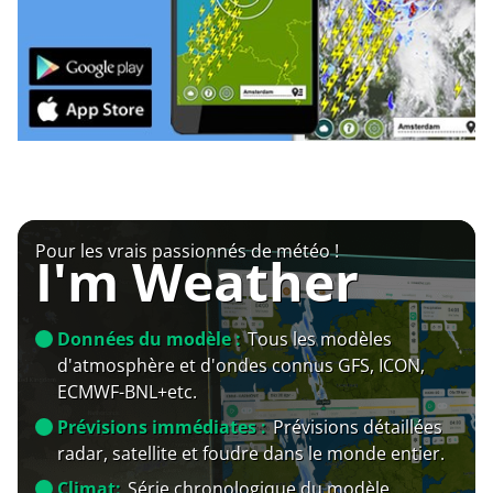
Pour les vrais passionnés de météo !
I'm Weather
Données du modèle :
Tous les modèles
d'atmosphère et d'ondes connus GFS, ICON,
ECMWF-BNL+etc.
Prévisions immédiates :
Prévisions détaillées
radar, satellite et foudre dans le monde entier.
Climat:
Série chronologique du modèle