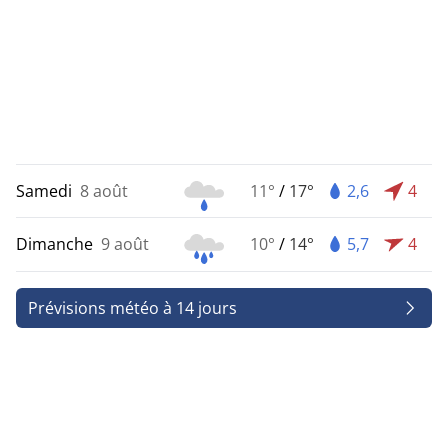
Samedi
8 août
11°
/
17°
2,6
4
Dimanche
9 août
10°
/
14°
5,7
4
Prévisions météo à 14 jours