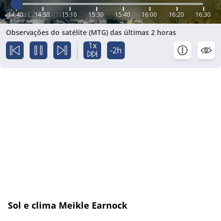
14:40
14:50
15:10
15:30
15:40
16:00
16:20
16:30
Observações do satélite (MTG) das últimas 2 horas
1x
-2h
Sol e clima Meikle Earnock