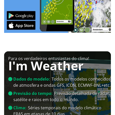
Para os verdadeiros entusiastas do clima!
I'm Weather
Dados do modelo:
Todos os modelos conhecidos
de atmosfera e ondas GFS, ICON, ECMWF-BNL+etc.
Previsão do tempo:
Previsão detalhada de radar,
satélite e raios em todo o mundo.
Clima:
Séries temporais do modelo climático
ERA5 em etapas de 10 dias.