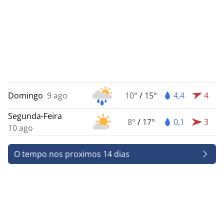
Domingo
9 ago
10°
/
15°
4,4
4
Segunda-Feira
8°
/
17°
0,1
3
10 ago
O tempo nos proximos 14 dias