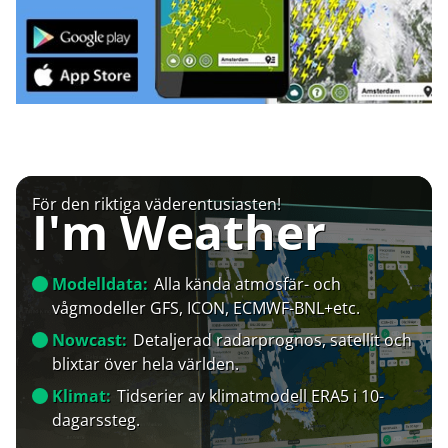
För den riktiga väderentusiasten!
I'm Weather
Modelldata:
Alla kända atmosfär- och
vågmodeller GFS, ICON, ECMWF-BNL+etc.
Nowcast:
Detaljerad radarprognos, satellit och
blixtar över hela världen.
Klimat:
Tidserier av klimatmodell ERA5 i 10-
dagarssteg.