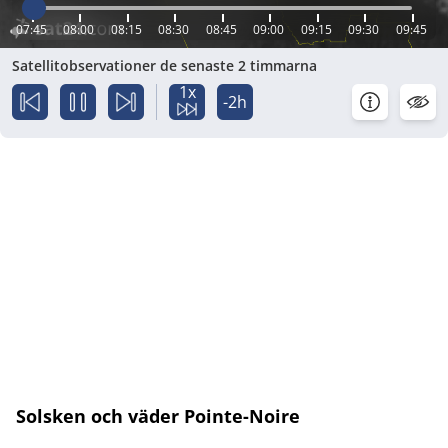
07:45
08:00
08:15
08:30
08:45
09:00
09:15
09:30
09:45
Satellitobservationer de senaste 2 timmarna
1x
-2h
Solsken och väder Pointe-Noire