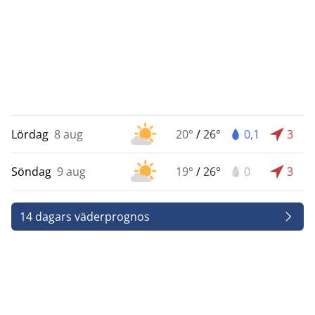
Lördag
8 aug
20°
/
26°
0,1
3
Söndag
9 aug
19°
/
26°
0
3
14 dagars väderprognos