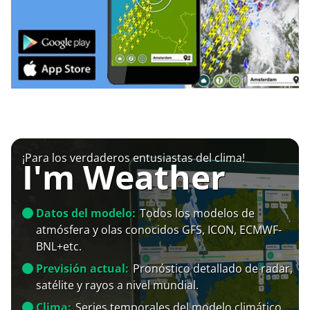
¡Para los verdaderos entusiastas del clima!
I'm Weather
Datos del modelo:
Todos los modelos de
atmósfera y olas conocidos GFS, ICON, ECMWF-
BNL+etc.
Previsión actual:
Pronóstico detallado de radar,
satélite y rayos a nivel mundial.
Clima:
Series temporales del modelo climático