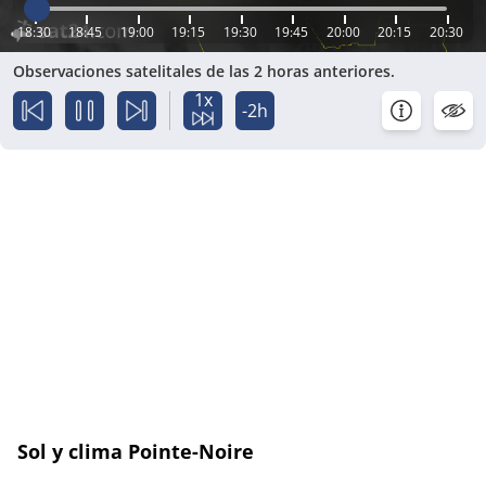
18:30
18:45
19:00
19:15
19:30
19:45
20:00
20:15
20:30
Observaciones satelitales de las 2 horas anteriores.
1x
-2h
Sol y clima Pointe-Noire