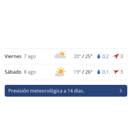
Viernes
7 ago
20°
/
25°
0,2
3
Sábado
8 ago
19°
/
26°
0,1
3
Previsión meteorológica a 14 días.