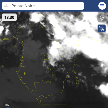
Pointe-Noire
18:30
jue