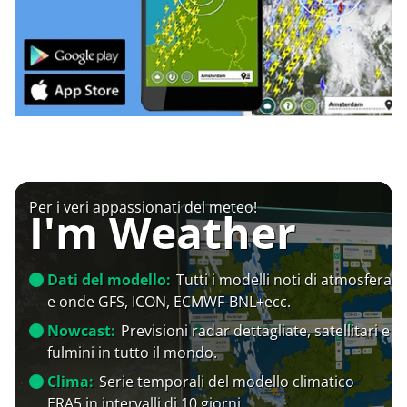
Per i veri appassionati del meteo!
I'm Weather
Dati del modello:
Tutti i modelli noti di atmosfera
e onde GFS, ICON, ECMWF-BNL+ecc.
Nowcast:
Previsioni radar dettagliate, satellitari e
fulmini in tutto il mondo.
Clima:
Serie temporali del modello climatico
ERA5 in intervalli di 10 giorni.