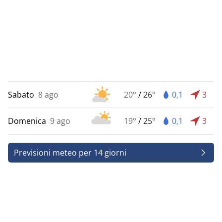
Sabato
8 ago
20°
/
26°
0,1
3
Domenica
9 ago
19°
/
25°
0,1
3
Previsioni meteo per 14 giorni