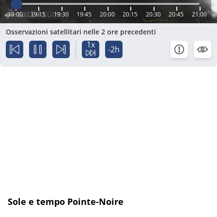
19:00
19:15
19:30
19:45
20:00
20:15
20:30
20:45
21:00
Osservazioni satellitari nelle 2 ore precedenti
1x
-2h
Sole e tempo Pointe-Noire