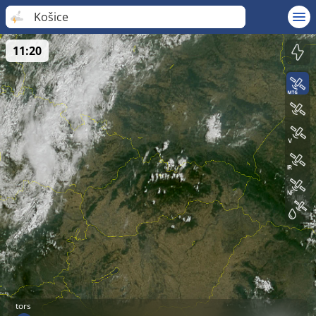
Košice
11:20
tors