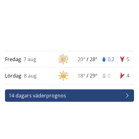
Fredag
7 aug
20°
/
28°
0,2
5
Lördag
8 aug
18°
/
29°
0
4
14 dagars väderprognos