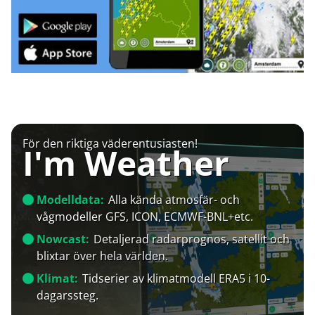
För den riktiga väderentusiasten!
I'm Weather
Modelldata:
Alla kända atmosfär- och
vågmodeller GFS, ICON, ECMWF-BNL+etc.
Nowcast:
Detaljerad radarprognos, satellit och
blixtar över hela världen.
Klimat:
Tidserier av klimatmodell ERA5 i 10-
dagarssteg.