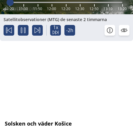
11:20
11:30
11:50
12:00
12:20
12:30
12:50
13:10
13:20
Satellitobservationer (MTG) de senaste 2 timmarna
1x
-2h
Solsken och väder Košice