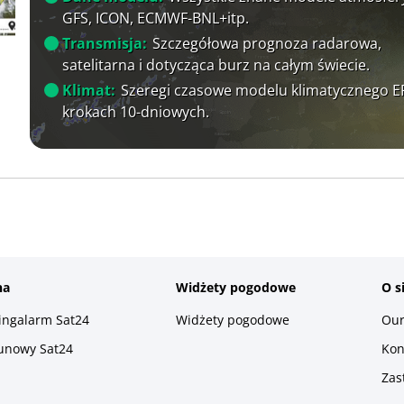
GFS, ICON, ECMWF-BNL+itp.
Transmisja:
Szczegółowa prognoza radarowa,
satelitarna i dotycząca burz na całym świecie.
Klimat:
Szeregi czasowe modelu klimatycznego 
krokach 10-dniowych.
na
Widżety pogodowe
O s
ningalarm Sat24
Widżety pogodowe
Our
runowy Sat24
Kon
Zas