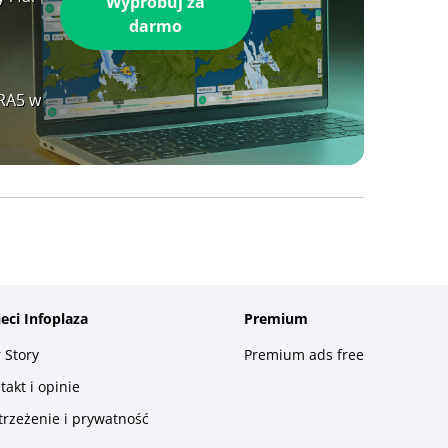
Wypróbuj za
darmo
ERA5 w
ieci Infoplaza
Premium
 Story
Premium ads free
takt i opinie
trzeżenie i prywatność