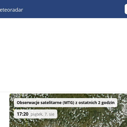
teoradar
Obserwacje satelitarne (MTG) z ostatnich 2 godzin
17:20
piątek, 7. sie