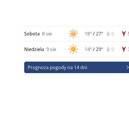
Sobota
8 sie
18°
/
27°
0
Niedziela
9 sie
14°
/
29°
0
Prognoza pogody na 14 dni