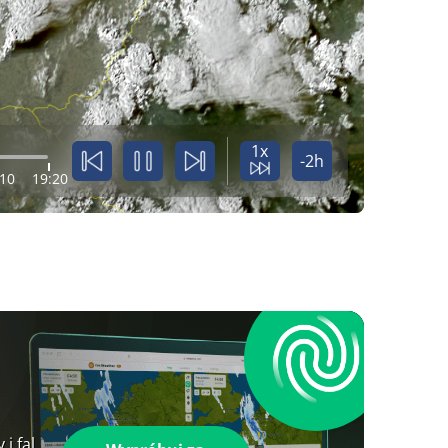
1x
-2h
:10
19:20
i fal