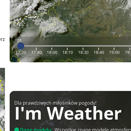
erz
pt.
17:20
17:40
18:00
18:10
18:30
18:40
19:00
19
Dla prawdziwych miłośników pogody!
I'm Weather
Dane modelu:
Wszystkie znane modele atmosfery 