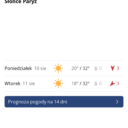
Słońce Paryż
Poniedziałek
10 sie
20°
/
32°
0
3
Wtorek
11 sie
18°
/
32°
0
3
Prognoza pogody na 14 dni