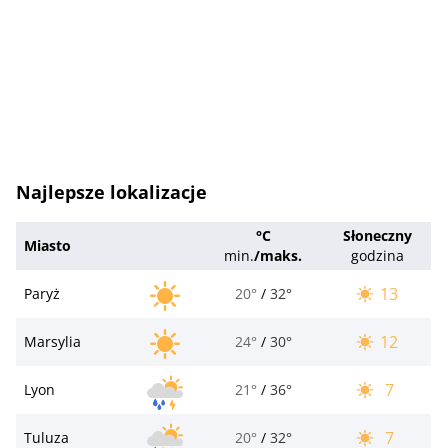
Najlepsze lokalizacje
°C
Słoneczny
Miasto
min.
/
maks.
godzina
13
Paryż
20°
/
32°
12
Marsylia
24°
/
30°
7
Lyon
21°
/
36°
7
Tuluza
20°
/
32°