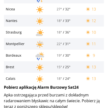
13
Nicea
27°
/
32°
12
Nantes
18°
/
33°
10
Strasburg
18°
/
36°
11
Montpellier
22°
/
31°
9
Bordeaux
19°
/
30°
13
Brest
15°
/
25°
13
Calais
18°
/
24°
Pobierz aplikację Alarm Burzowy Sat24
Apka ostrzegająca przed burzami z dokładnym
radarowaniem błyskawic na całym świecie. Pobierz ją
teraz z poniższego sklepu/sklepów!