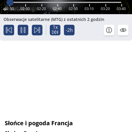
01:50
02:00
02:20
02:40
02:50
03:10
03:20
03:40
Obserwacje satelitarne (MTG) z ostatnich 2 godzin
1x
-2h
Słońce i pogoda Francja