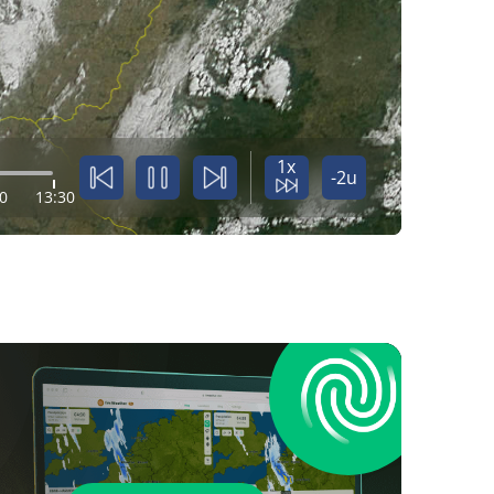
1x
-2u
0
13:30