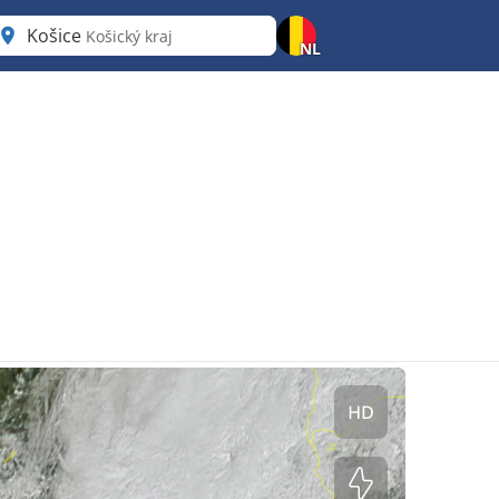
Košice
Košický kraj
NL