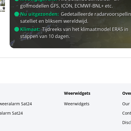
golfmodellen GFS, ICON, ECMWF-BNL+ etc.
Nu uitgezonden:
Gedetailleerde radarvoorspellin
satelliet en bliksem wereldwijd.
Klimaat:
Tijdreeks van het klimaatmodel ERA5 in
stappen van 10 dagen.
Weerwidgets
Over
weeralarm Sat24
Weerwidgets
Our 
alarm Sat24
Cont
Disc