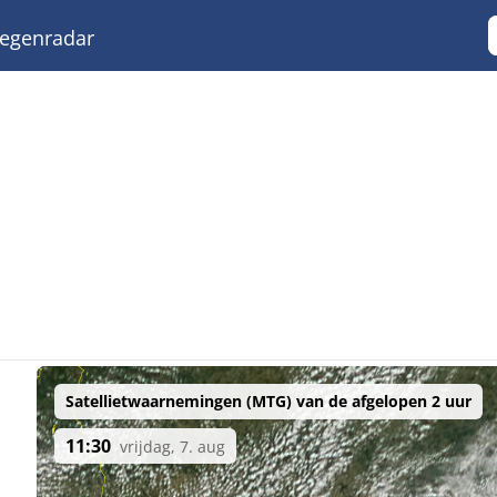
egenradar
Satellietwaarnemingen (MTG) van de afgelopen 2 uur
11:30
vrijdag, 7. aug