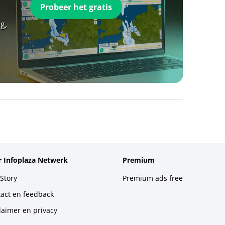
Probeer het gratis
g,
 Infoplaza Netwerk
Premium
Story
Premium ads free
act en feedback
laimer en privacy