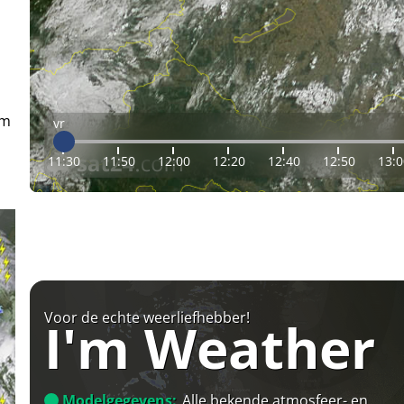
em
vr
11:30
11:50
12:00
12:20
12:40
12:50
13:0
Voor de echte weerliefhebber!
I'm Weather
Modelgegevens:
Alle bekende atmosfeer- en