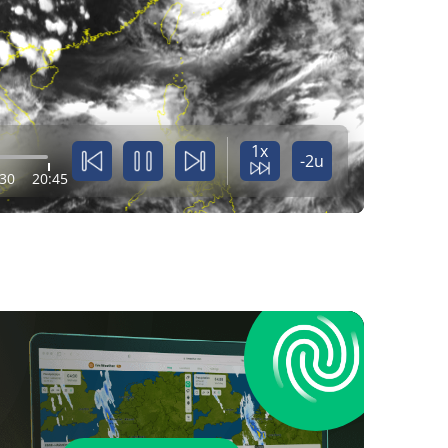
1x
-2u
:30
20:45