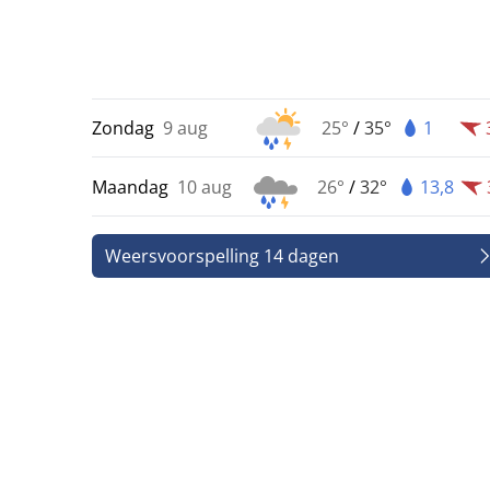
Zondag
9 aug
25°
/
35°
1
Maandag
10 aug
26°
/
32°
13,8
Weersvoorspelling 14 dagen