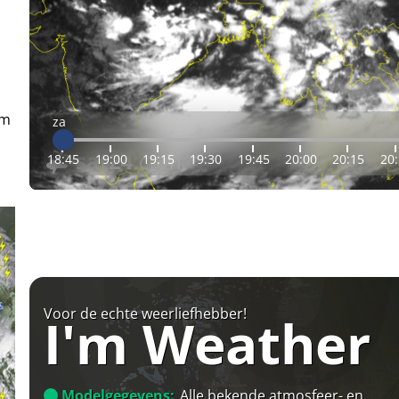
em
za
18:45
19:00
19:15
19:30
19:45
20:00
20:15
20
Voor de echte weerliefhebber!
I'm Weather
Modelgegevens:
Alle bekende atmosfeer- en