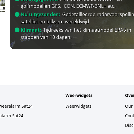
golfmodellen GFS, ICON, ECMWF-BNL+ etc.
Nu uitgezonden:
Gedetailleerde radarvoorspellin
satelliet en bliksem wereldwijd.
Klimaat:
Tijdreeks van het klimaatmodel ERA5 in
stappen van 10 dagen.
Weerwidgets
Over
weeralarm Sat24
Weerwidgets
Our 
alarm Sat24
Cont
Disc