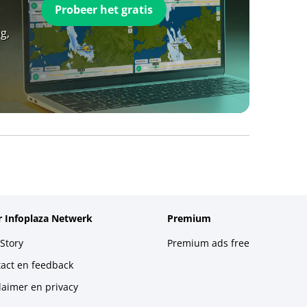
Probeer het gratis
g,
 Infoplaza Netwerk
Premium
Story
Premium ads free
act en feedback
laimer en privacy