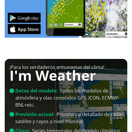
¡Para los verdaderos entusiastas del clima!
I'm Weather
Datos del modelo:
Todos los modelos de
atmósfera y olas conocidos GFS, ICON, ECMWF-
BNL+etc.
Previsión actual:
Pronóstico detallado de radar,
satélite y rayos a nivel mundial.
Clima:
Series temporales del modelo climático