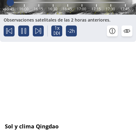
15:45
16:00
16:15
16:30
16:45
17:00
17:15
17:30
17:45
Observaciones satelitales de las 2 horas anteriores.
1x
-2h
Sol y clima Qingdao