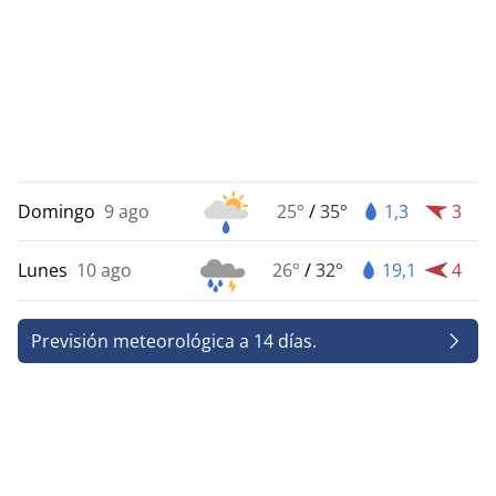
Domingo
9 ago
25°
/
35°
1,3
3
Lunes
10 ago
26°
/
32°
19,1
4
Previsión meteorológica a 14 días.