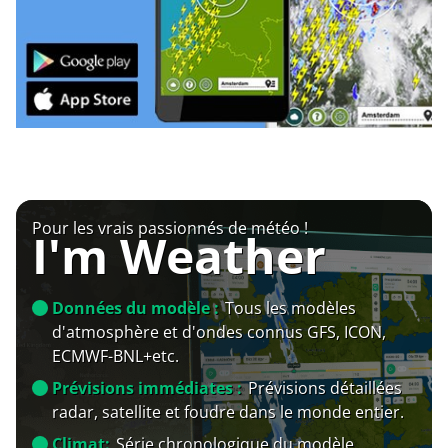
Pour les vrais passionnés de météo !
I'm Weather
Données du modèle :
Tous les modèles
d'atmosphère et d'ondes connus GFS, ICON,
ECMWF-BNL+etc.
Prévisions immédiates :
Prévisions détaillées
radar, satellite et foudre dans le monde entier.
Climat:
Série chronologique du modèle