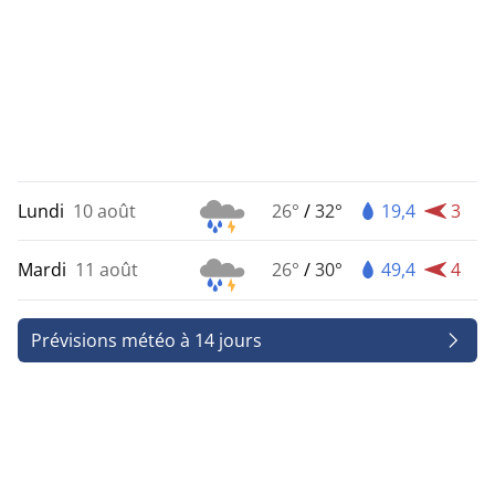
Lundi
10 août
26°
/
32°
19,4
3
Mardi
11 août
26°
/
30°
49,4
4
Prévisions météo à 14 jours