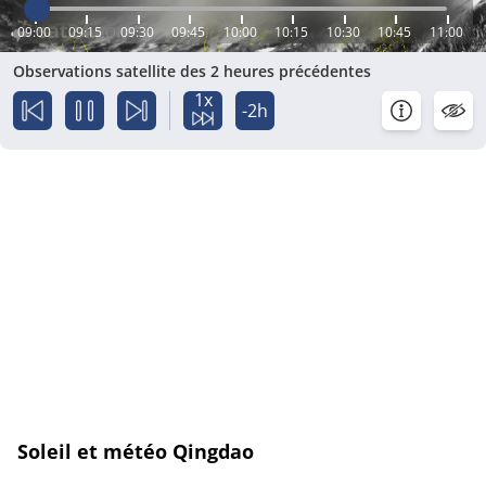
09:00
09:15
09:30
09:45
10:00
10:15
10:30
10:45
11:00
Observations satellite des 2 heures précédentes
1x
-2h
Soleil et météo Qingdao