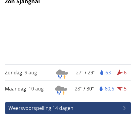
Zon Sjanghai
Zondag
9 aug
27°
/
29°
63
6
Maandag
10 aug
28°
/
30°
60,6
5
Weersvoorspelling 14 dagen