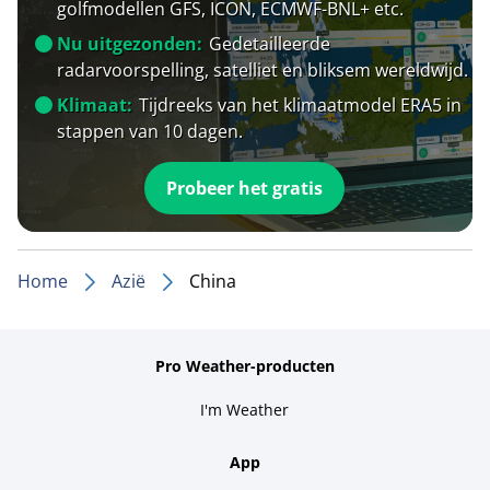
golfmodellen GFS, ICON, ECMWF-BNL+ etc.
Nu uitgezonden:
Gedetailleerde
radarvoorspelling, satelliet en bliksem wereldwijd.
Klimaat:
Tijdreeks van het klimaatmodel ERA5 in
stappen van 10 dagen.
Probeer het gratis
Home
Azië
China
Pro Weather-producten
I'm Weather
App