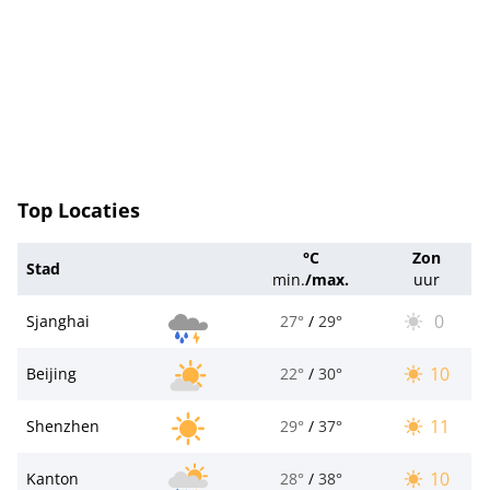
Top Locaties
°C
Zon
Stad
min.
/
max.
uur
0
Sjanghai
27°
/
29°
10
Beijing
22°
/
30°
11
Shenzhen
29°
/
37°
10
Kanton
28°
/
38°