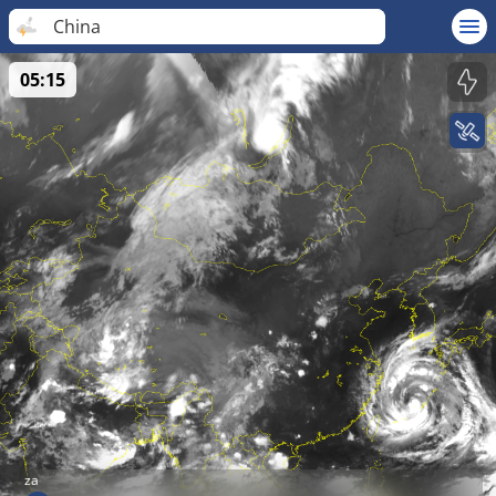
China
05:15
za