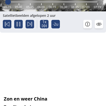
05:15
05:30
05:45
06:00
06:15
06:30
06:45
07:00
07:15
Satellietbeelden afgelopen 2 uur
1x
-2u
Zon en weer China