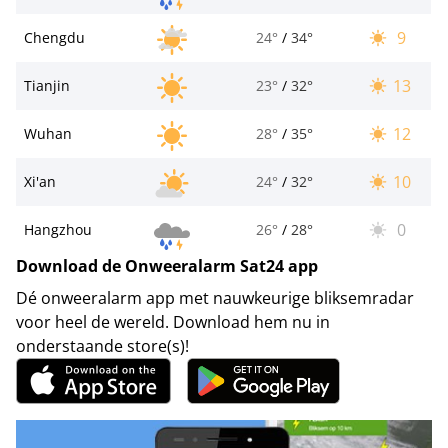
9
Chengdu
24°
/
34°
13
Tianjin
23°
/
32°
12
Wuhan
28°
/
35°
10
Xi'an
24°
/
32°
0
Hangzhou
26°
/
28°
Download de Onweeralarm Sat24 app
Dé onweeralarm app met nauwkeurige bliksemradar
voor heel de wereld. Download hem nu in
onderstaande store(s)!