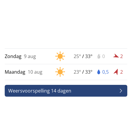
Zondag
9 aug
25°
/
33°
0
2
Maandag
10 aug
23°
/
33°
0,5
2
Weersvoorspelling 14 dagen