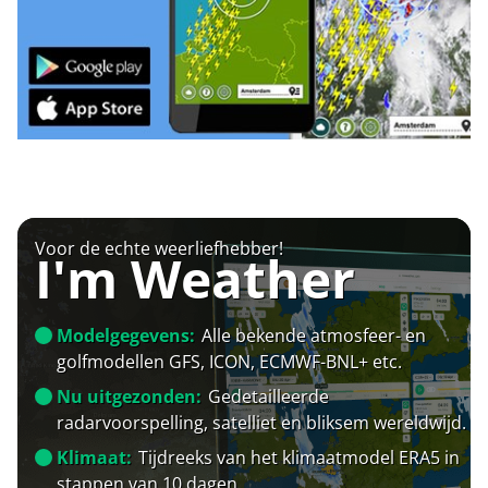
Voor de echte weerliefhebber!
I'm Weather
Modelgegevens:
Alle bekende atmosfeer- en
golfmodellen GFS, ICON, ECMWF-BNL+ etc.
Nu uitgezonden:
Gedetailleerde
radarvoorspelling, satelliet en bliksem wereldwijd.
Klimaat:
Tijdreeks van het klimaatmodel ERA5 in
stappen van 10 dagen.