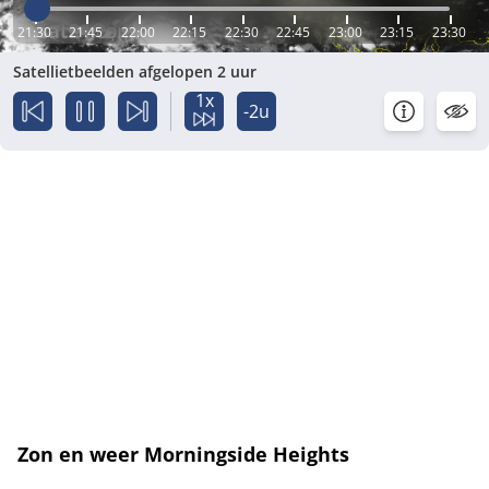
21:30
21:45
22:00
22:15
22:30
22:45
23:00
23:15
23:30
Satellietbeelden afgelopen 2 uur
1x
-2u
Zon en weer Morningside Heights