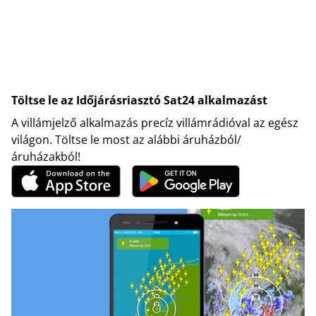
Töltse le az Időjárásriasztó Sat24 alkalmazást
A villámjelző alkalmazás precíz villámrádióval az egész
világon. Töltse le most az alábbi áruházból/
áruházakból!