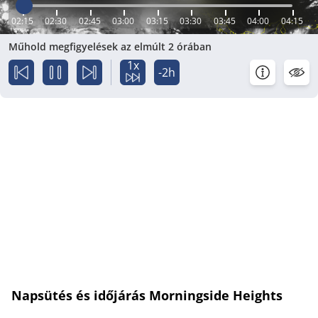
02:15
02:30
02:45
03:00
03:15
03:30
03:45
04:00
04:15
Műhold megfigyelések az elmúlt 2 órában
1x
-2h
Napsütés és időjárás Morningside Heights