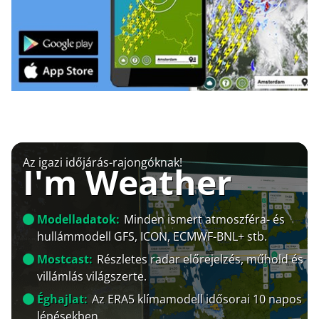
Az igazi időjárás-rajongóknak!
I'm Weather
Modelladatok:
Minden ismert atmoszféra- és
hullámmodell GFS, ICON, ECMWF-BNL+ stb.
Mostcast:
Részletes radar előrejelzés, műhold és
villámlás világszerte.
Éghajlat:
Az ERA5 klímamodell idősorai 10 napos
lépésekben.