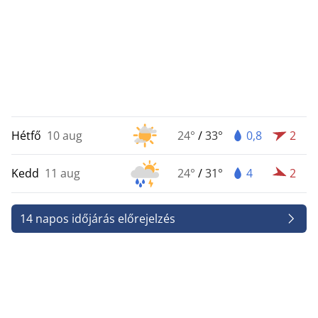
Hétfő
10 aug
24°
/
33°
0,8
2
Kedd
11 aug
24°
/
31°
4
2
14 napos időjárás előrejelzés