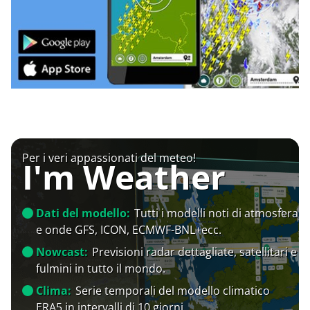
Per i veri appassionati del meteo!
I'm Weather
Dati del modello:
Tutti i modelli noti di atmosfera
e onde GFS, ICON, ECMWF-BNL+ecc.
Nowcast:
Previsioni radar dettagliate, satellitari e
fulmini in tutto il mondo.
Clima:
Serie temporali del modello climatico
ERA5 in intervalli di 10 giorni.