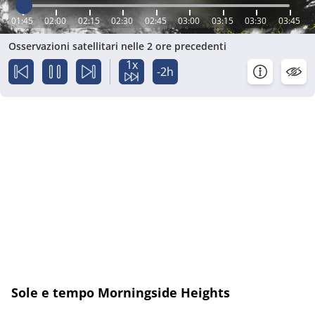
01:45
02:00
02:15
02:30
02:45
03:00
03:15
03:30
03:45
Osservazioni satellitari nelle 2 ore precedenti
1x
-2h
Sole e tempo Morningside Heights