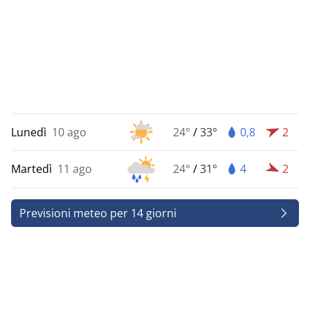
Lunedì
10 ago
24°
/
33°
0,8
2
Martedì
11 ago
24°
/
31°
4
2
Previsioni meteo per 14 giorni