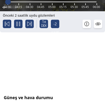
04:00
04:15
04:30
04:45
05:00
05:15
05:30
05:45
06:00
Önceki 2 saatlik uydu gözlemleri
1x
-2
saat
Güneş ve hava durumu