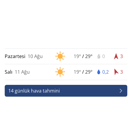
Pazartesi
10 Ağu
19°
/
29°
0
3
Salı
11 Ağu
19°
/
29°
0,2
3
14 günlük hava tahmini