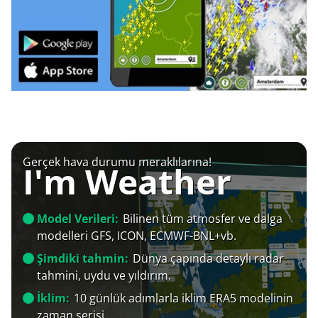
Gerçek hava durumu meraklılarına!
I'm Weather
Model Verileri:
Bilinen tüm atmosfer ve dalga
modelleri GFS, ICON, ECMWF-BNL+vb.
Şimdiki tahmin:
Dünya çapında detaylı radar
tahmini, uydu ve yıldırım.
İklim:
10 günlük adımlarla iklim ERA5 modelinin
zaman serisi.