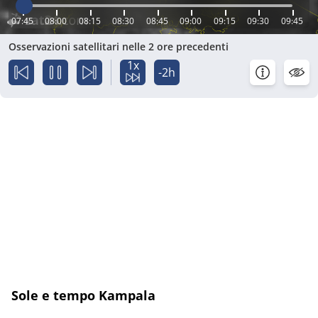
07:45
08:00
08:15
08:30
08:45
09:00
09:15
09:30
09:45
Osservazioni satellitari nelle 2 ore precedenti
1x
-2h
Sole e tempo Kampala