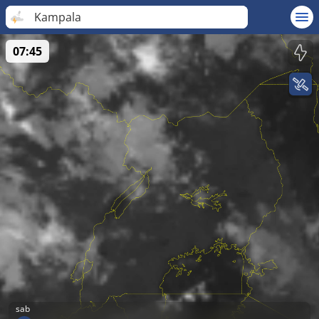
Kampala
07:45
sab