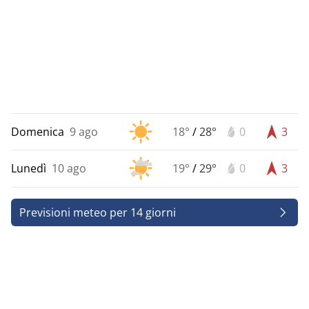
Domenica
9 ago
18°
/
28°
0
3
Lunedì
10 ago
19°
/
29°
0
3
Previsioni meteo per 14 giorni