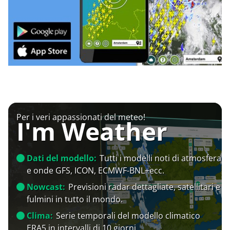
Per i veri appassionati del meteo!
I'm Weather
Dati del modello:
Tutti i modelli noti di atmosfera
e onde GFS, ICON, ECMWF-BNL+ecc.
Nowcast:
Previsioni radar dettagliate, satellitari e
fulmini in tutto il mondo.
Clima:
Serie temporali del modello climatico
ERA5 in intervalli di 10 giorni.