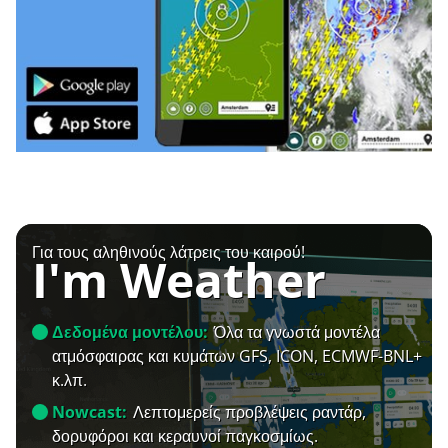
Για τους αληθινούς λάτρεις του καιρού!
I'm Weather
Δεδομένα μοντέλου:
Όλα τα γνωστά μοντέλα
ατμόσφαιρας και κυμάτων GFS, ICON, ECMWF-BNL+
κ.λπ.
Nowcast:
Λεπτομερείς προβλέψεις ραντάρ,
δορυφόροι και κεραυνοί παγκοσμίως.