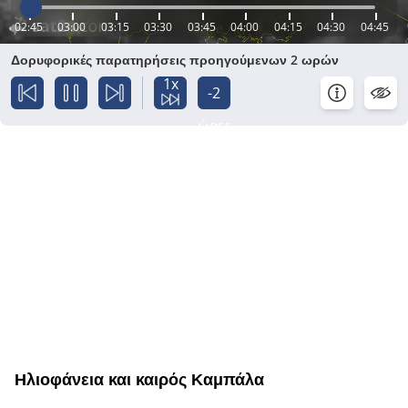
02:45
03:00
03:15
03:30
03:45
04:00
04:15
04:30
04:45
Δορυφορικές παρατηρήσεις προηγούμενων 2 ωρών
1x
-2
ώρες
Ηλιοφάνεια και καιρός Καμπάλα