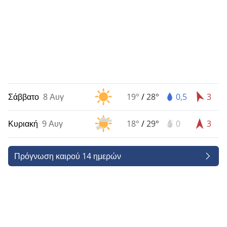
Σάββατο
8 Αυγ
19°
/
28°
0,5
3
Κυριακή
9 Αυγ
18°
/
29°
0
3
Πρόγνωση καιρού 14 ημερών