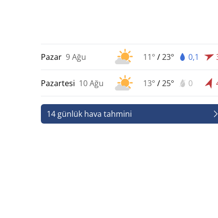
Pazar
9 Ağu
11°
/
23°
0,1
Pazartesi
10 Ağu
13°
/
25°
0
14 günlük hava tahmini