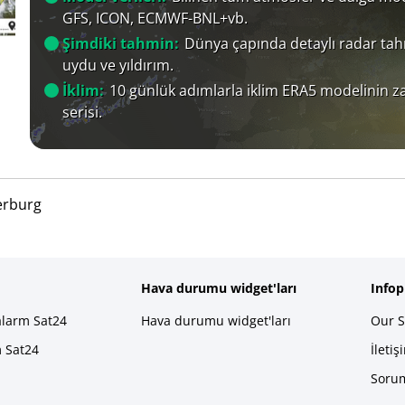
GFS, ICON, ECMWF-BNL+vb.
Şimdiki tahmin:
Dünya çapında detaylı radar tah
uydu ve yıldırım.
İklim:
10 günlük adımlarla iklim ERA5 modelinin 
serisi.
erburg
Hava durumu widget'ları
Info
alarm Sat24
Hava durumu widget'ları
Our S
m Sat24
İletiş
Sorum