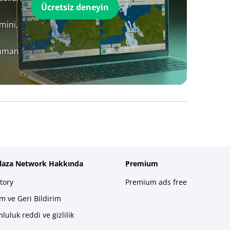
Ücretsiz deneyin
mini,
zaman
plaza Network Hakkında
Premium
tory
Premium ads free
im ve Geri Bildirim
luluk reddi ve gizlilik