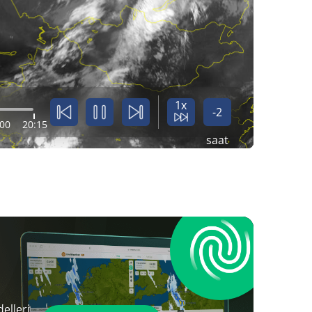
1x
-2
:00
20:15
saat
elleri