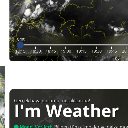
Cmt
18:15
18:30
18:45
19:00
19:15
19:30
19:45
20
Gerçek hava durumu meraklılarına!
I'm Weather
Model Verileri:
Bilinen tüm atmosfer ve dalga mod