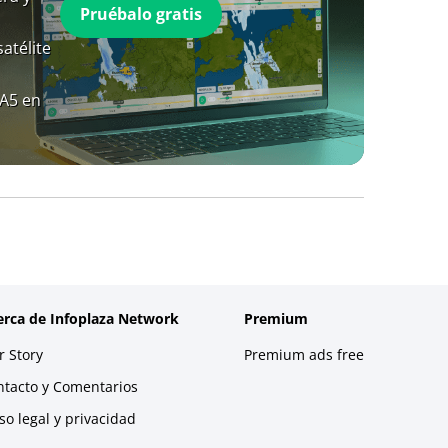
Pruébalo gratis
atélite
RA5 en
erca de Infoplaza Network
Premium
 Story
Premium ads free
ntacto y Comentarios
so legal y privacidad