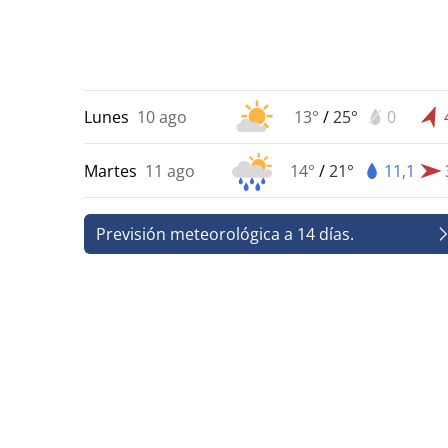
Lunes
10 ago
13°
/
25°
0
Martes
11 ago
14°
/
21°
11,1
Previsión meteorológica a 14 días.