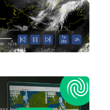
1x
-2h
:00
12:15
ra y