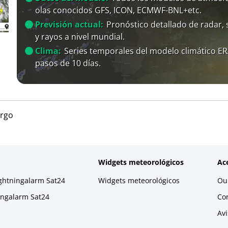
olas conocidos GFS, ICON, ECMWF-BNL+etc.
Previsión actual:
Pronóstico detallado de radar, s
y rayos a nivel mundial.
Clima:
Series temporales del modelo climático E
pasos de 10 días.
urgo
Widgets meteorológicos
Ac
ightningalarm Sat24
Widgets meteorológicos
Our
ningalarm Sat24
Co
Avi