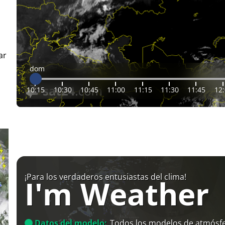
ar
dom
10:15
10:30
10:45
11:00
11:15
11:30
11:45
12
¡Para los verdaderos entusiastas del clima!
I'm Weather
Datos del modelo:
Todos los modelos de atmósfe