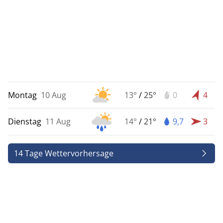
Montag
10 Aug
13°
/
25°
0
4
Dienstag
11 Aug
14°
/
21°
9,7
3
14 Tage Wettervorhersage