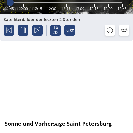
11:45
12:00
12:15
12:30
12:45
13:00
13:15
13:30
13:45
Satellitenbilder der letzten 2 Stunden
1x
-2st
Sonne und Vorhersage Saint Petersburg