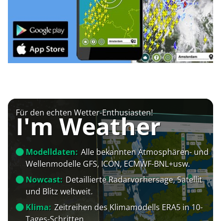
Für den echten Wetter-Enthusiasten!
I'm Weather
Modelldaten:
Alle bekannten Atmosphären- und
Wellenmodelle GFS, ICON, ECMWF-BNL+usw.
Nowcast:
Detaillierte Radarvorhersage, Satellit
und Blitz weltweit.
Klima:
Zeitreihen des Klimamodells ERA5 in 10-
Tages-Schritten.