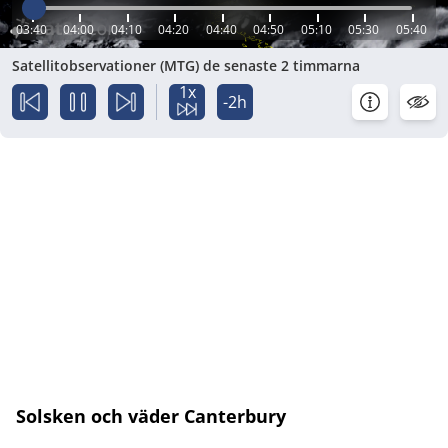
03:40
04:00
04:10
04:20
04:40
04:50
05:10
05:30
05:40
Satellitobservationer (MTG) de senaste 2 timmarna
1x
-2h
Solsken och väder Canterbury