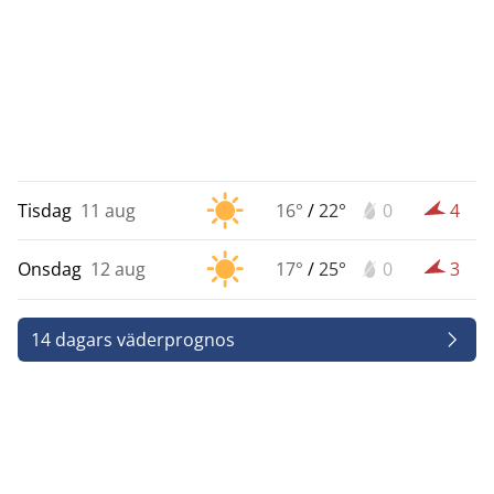
Tisdag
11 aug
16°
/
22°
0
4
Onsdag
12 aug
17°
/
25°
0
3
14 dagars väderprognos