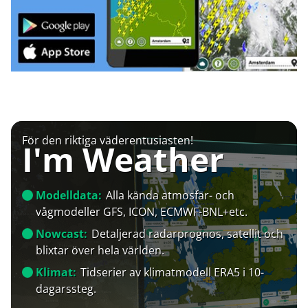
För den riktiga väderentusiasten!
I'm Weather
Modelldata:
Alla kända atmosfär- och
vågmodeller GFS, ICON, ECMWF-BNL+etc.
Nowcast:
Detaljerad radarprognos, satellit och
blixtar över hela världen.
Klimat:
Tidserier av klimatmodell ERA5 i 10-
dagarssteg.