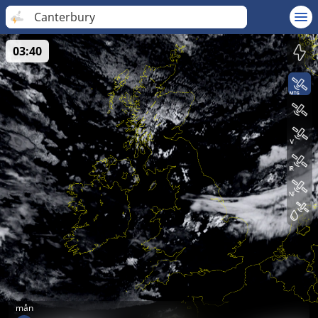
Canterbury
03:40
mån