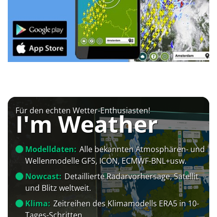
Für den echten Wetter-Enthusiasten!
I'm Weather
Modelldaten:
Alle bekannten Atmosphären- und
Wellenmodelle GFS, ICON, ECMWF-BNL+usw.
Nowcast:
Detaillierte Radarvorhersage, Satellit
und Blitz weltweit.
Klima:
Zeitreihen des Klimamodells ERA5 in 10-
Tages-Schritten.