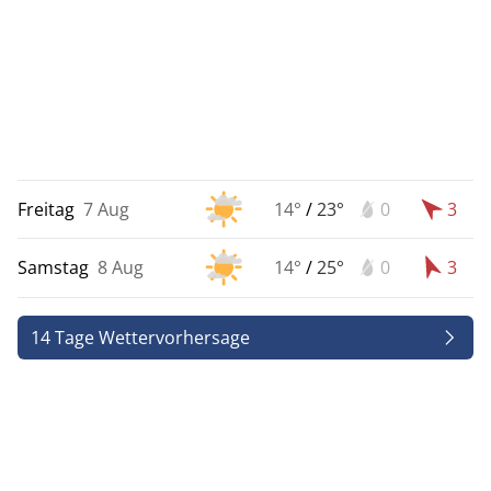
Freitag
7 Aug
14°
/
23°
0
3
Samstag
8 Aug
14°
/
25°
0
3
14 Tage Wettervorhersage