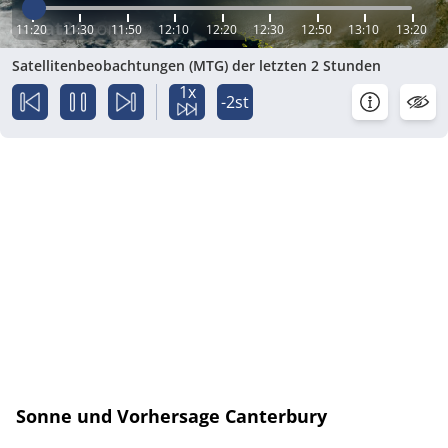
11:20
11:30
11:50
12:10
12:20
12:30
12:50
13:10
13:20
Satellitenbeobachtungen (MTG) der letzten 2 Stunden
1x
-2st
Sonne und Vorhersage Canterbury