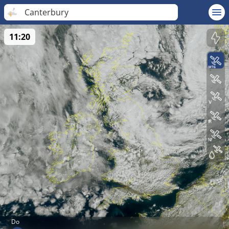
Canterbury
11:20
Do