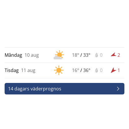
Måndag
10 aug
18°
/
33°
0
2
Tisdag
11 aug
16°
/
36°
0
1
14 dagars väderprognos