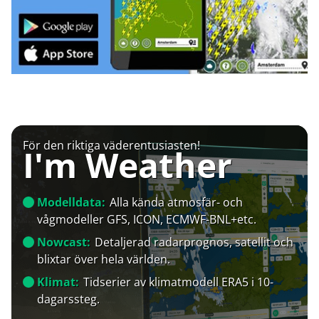
För den riktiga väderentusiasten!
I'm Weather
Modelldata:
Alla kända atmosfär- och
vågmodeller GFS, ICON, ECMWF-BNL+etc.
Nowcast:
Detaljerad radarprognos, satellit och
blixtar över hela världen.
Klimat:
Tidserier av klimatmodell ERA5 i 10-
dagarssteg.