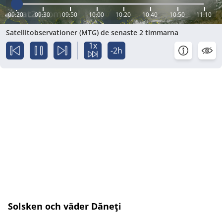
09:20
09:30
09:50
10:00
10:20
10:40
10:50
11:10
Satellitobservationer (MTG) de senaste 2 timmarna
1x
-2h
Solsken och väder Dăneţi