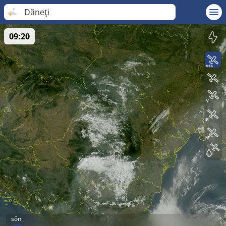
Dăneţi
09:20
sön