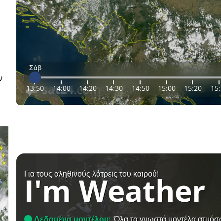
Σάβ
ν
13:50
14:00
14:20
14:30
14:50
15:00
15:20
15
Για τους αληθινούς λάτρεις του καιρού!
I'm Weather
Δεδομένα μοντέλου:
Όλα τα γνωστά μοντέλα ατμόσ