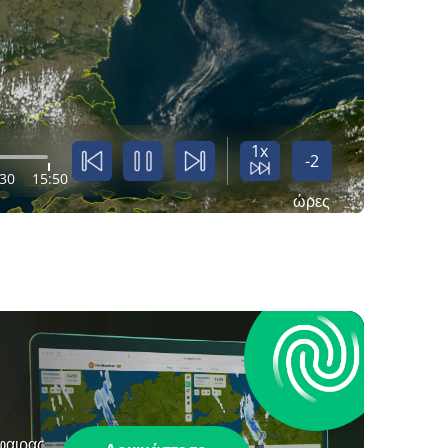
1x
-2
:30
15:50
ώρες
φαιρας