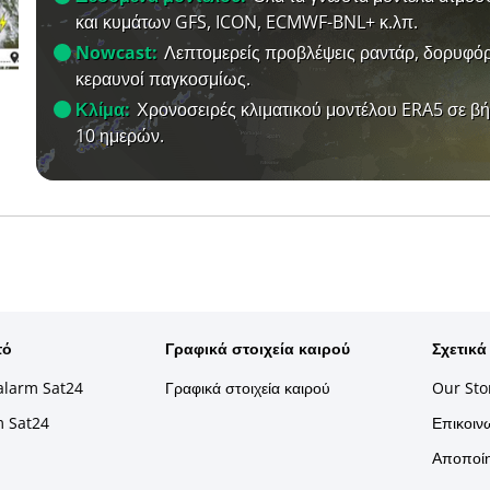
και κυμάτων GFS, ICON, ECMWF-BNL+ κ.λπ.
Nowcast:
Λεπτομερείς προβλέψεις ραντάρ, δορυφόρ
κεραυνοί παγκοσμίως.
Κλίμα:
Χρονοσειρές κλιματικού μοντέλου ERA5 σε β
10 ημερών.
τό
Γραφικά στοιχεία καιρού
Σχετικά
alarm Sat24
Γραφικά στοιχεία καιρού
Our Sto
m Sat24
Επικοινω
Αποποίη