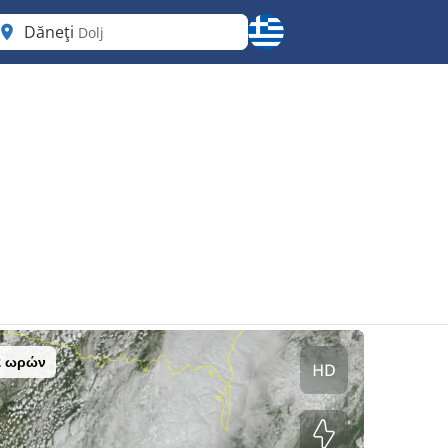
Dăneţi
Dolj
2 ωρών