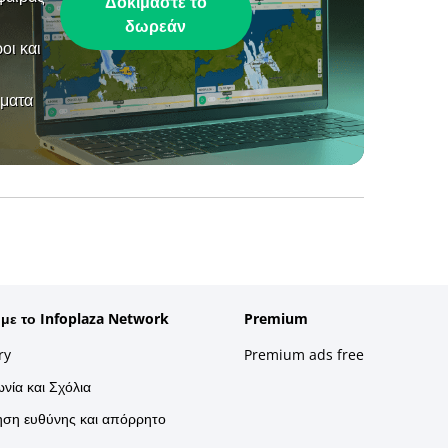
Δοκιμάστε το
δωρεάν
οι και
ήματα
 με το Infoplaza Network
Premium
ry
Premium ads free
νία και Σχόλια
ση ευθύνης και απόρρητο