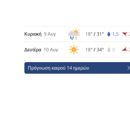
Κυριακή
9 Αυγ
18°
/
31°
1,5
Δευτέρα
10 Αυγ
18°
/
34°
0
Πρόγνωση καιρού 14 ημερών