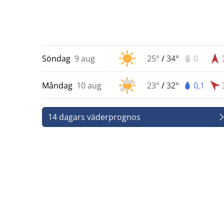
Söndag
9 aug
25°
/
34°
0
Måndag
10 aug
23°
/
32°
0,1
14 dagars väderprognos