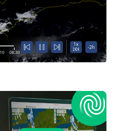
1x
-2h
:10
08:30