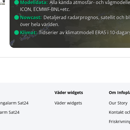
Modelldata:
Alla kända atmosfär- och vågmodelle
ICON, ECMWF-BNL+etc.
Nowcast:
Detaljerad radarprognos, satellit och bl
över hela världen.
Klimat:
Tidserier av klimatmodell ERA5 i 10-dagar
Väder widgets
Om Infopl
ingalarm Sat24
Väder widgets
Our Story
larm Sat24
Kontakt oc
Friskrivnin