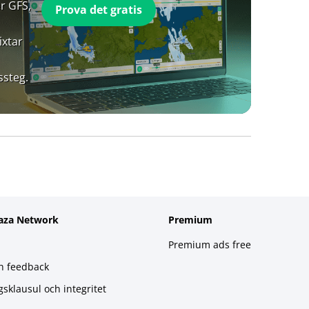
r GFS,
Prova det gratis
ixtar
ssteg.
aza Network
Premium
Premium ads free
h feedback
gsklausul och integritet