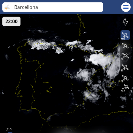
Barcellona
22:00
gio