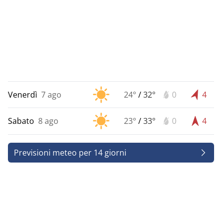
Venerdì
7 ago
24°
/
32°
0
4
Sabato
8 ago
23°
/
33°
0
4
Previsioni meteo per 14 giorni