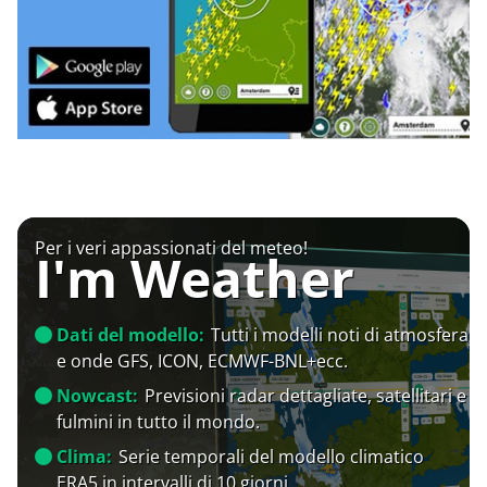
Per i veri appassionati del meteo!
I'm Weather
Dati del modello:
Tutti i modelli noti di atmosfera
e onde GFS, ICON, ECMWF-BNL+ecc.
Nowcast:
Previsioni radar dettagliate, satellitari e
fulmini in tutto il mondo.
Clima:
Serie temporali del modello climatico
ERA5 in intervalli di 10 giorni.