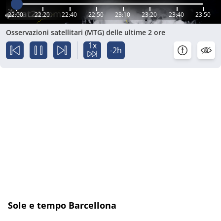
22:00
22:20
22:40
22:50
23:10
23:20
23:40
23:50
Osservazioni satellitari (MTG) delle ultime 2 ore
1x
-2h
Sole e tempo Barcellona