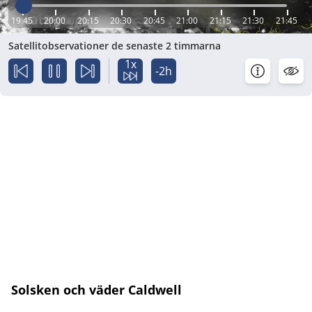
19:45
20:00
20:15
20:30
20:45
21:00
21:15
21:30
21:45
Satellitobservationer de senaste 2 timmarna
1x
-2h
Solsken och väder Caldwell