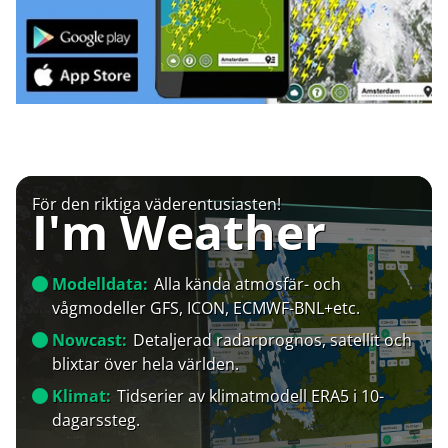
För den riktiga väderentusiasten!
I'm Weather
Modelldata:
Alla kända atmosfär- och
vågmodeller GFS, ICON, ECMWF-BNL+etc.
Nowcast:
Detaljerad radarprognos, satellit och
blixtar över hela världen.
Klimat:
Tidserier av klimatmodell ERA5 i 10-
dagarssteg.