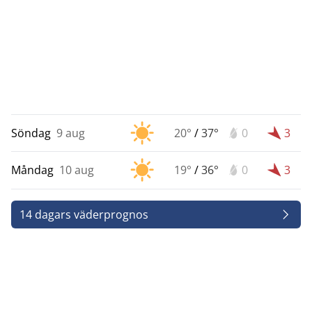
Söndag
9 aug
20°
/
37°
0
3
Måndag
10 aug
19°
/
36°
0
3
14 dagars väderprognos