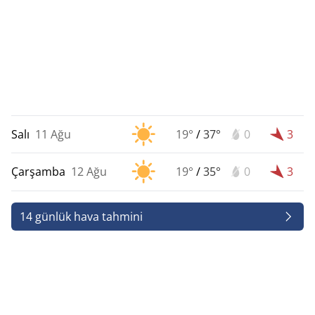
Salı
11 Ağu
19°
/
37°
0
3
Çarşamba
12 Ağu
19°
/
35°
0
3
14 günlük hava tahmini