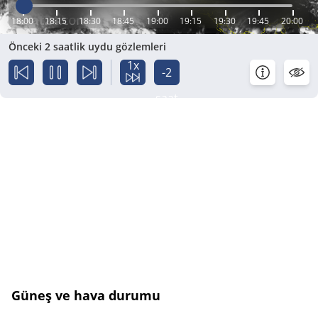
18:00
18:15
18:30
18:45
19:00
19:15
19:30
19:45
20:00
Önceki 2 saatlik uydu gözlemleri
1x
-2
saat
Güneş ve hava durumu