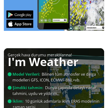
Gerçek hava durumu meraklılarına!
I'm Weather
Model Verileri:
Bilinen tüm atmosfer ve dalga
modelleri GFS, ICON, ECMWF-BNL+vb.
Şimdiki tahmin:
Dünya çapında detaylı radar
tahmini, uydu ve yıldırım.
İklim:
10 günlük adımlarla iklim ERA5 modelinin
zaman serisi.