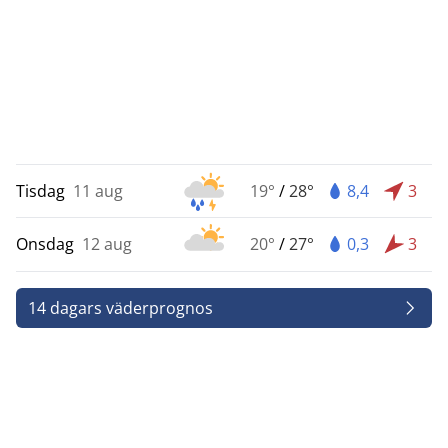
Tisdag
11 aug
19°
/
28°
8,4
3
Onsdag
12 aug
20°
/
27°
0,3
3
14 dagars väderprognos