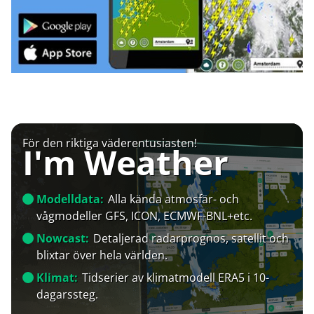
För den riktiga väderentusiasten!
I'm Weather
Modelldata:
Alla kända atmosfär- och
vågmodeller GFS, ICON, ECMWF-BNL+etc.
Nowcast:
Detaljerad radarprognos, satellit och
blixtar över hela världen.
Klimat:
Tidserier av klimatmodell ERA5 i 10-
dagarssteg.