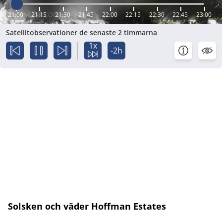
21:00
21:15
21:30
21:45
22:00
22:15
22:30
22:45
23:00
Satellitobservationer de senaste 2 timmarna
1x
-2h
Solsken och väder Hoffman Estates