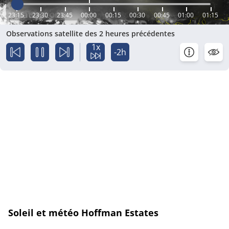
23:15
23:30
23:45
00:00
00:15
00:30
00:45
01:00
01:15
Observations satellite des 2 heures précédentes
1x
-2h
Soleil et météo Hoffman Estates