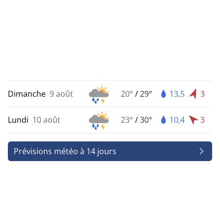
Dimanche
9 août
20°
/
29°
13,5
3
Lundi
10 août
23°
/
30°
10,4
3
Prévisions météo à 14 jours