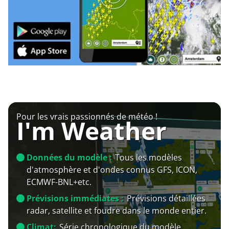
Pour les vrais passionnés de météo !
I'm Weather
Données du modèle :
Tous les modèles
d'atmosphère et d'ondes connus GFS, ICON,
ECMWF-BNL+etc.
Prévisions immédiates :
Prévisions détaillées
radar, satellite et foudre dans le monde entier.
Climat:
Série chronologique du modèle