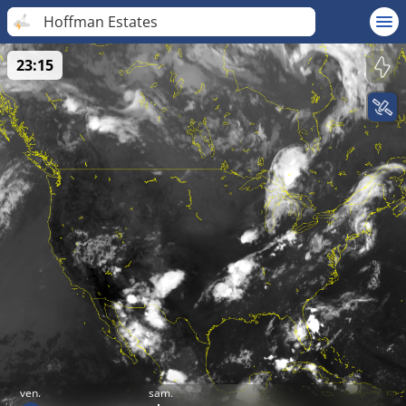
Hoffman Estates
23:15
ven.
sam.