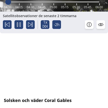
04:00
04:15
04:30
04:45
05:00
05:15
05:30
05:45
06:00
Satellitobservationer de senaste 2 timmarna
1x
-2h
Solsken och väder Coral Gables