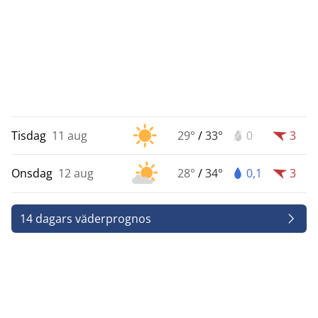
Tisdag
11 aug
29°
/
33°
0
3
Onsdag
12 aug
28°
/
34°
0,1
3
14 dagars väderprognos