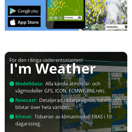
För den riktiga väderentusiasten!
I'm Weather
Modelldata:
Alla kända atmosfär- och
vågmodeller GFS, ICON, ECMWF-BNL+etc.
Nowcast:
Detaljerad radarprognos, satellit och
blixtar över hela världen.
Klimat:
Tidserier av klimatmodell ERA5 i 10-
dagarssteg.