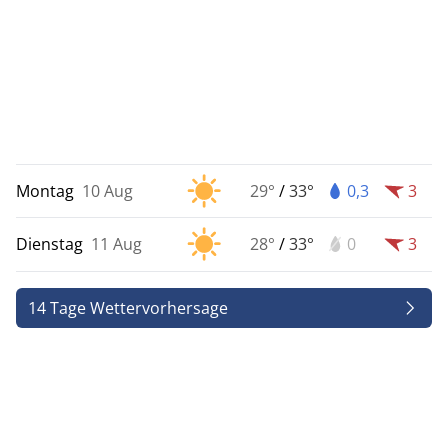
Montag
10 Aug
29°
/
33°
0,3
3
Dienstag
11 Aug
28°
/
33°
0
3
14 Tage Wettervorhersage