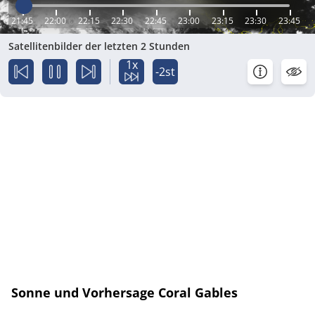
21:45
22:00
22:15
22:30
22:45
23:00
23:15
23:30
23:45
Satellitenbilder der letzten 2 Stunden
1x
-2st
Sonne und Vorhersage Coral Gables