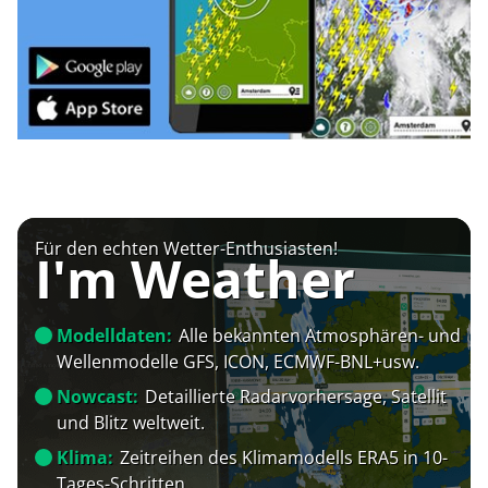
Für den echten Wetter-Enthusiasten!
I'm Weather
Modelldaten:
Alle bekannten Atmosphären- und
Wellenmodelle GFS, ICON, ECMWF-BNL+usw.
Nowcast:
Detaillierte Radarvorhersage, Satellit
und Blitz weltweit.
Klima:
Zeitreihen des Klimamodells ERA5 in 10-
Tages-Schritten.