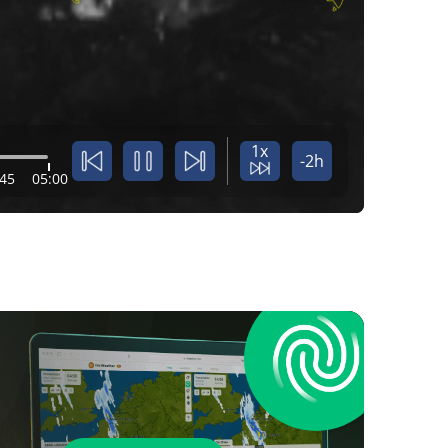
1x
-2h
:45
05:00