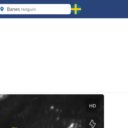
Banes
Holguín