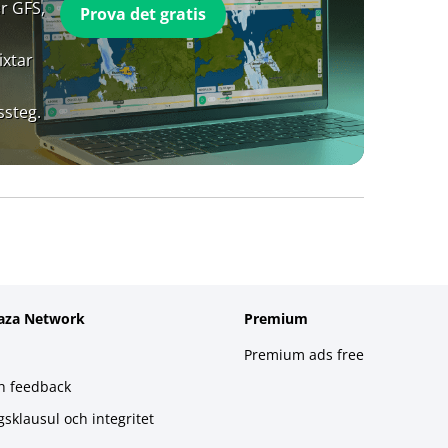
r GFS,
Prova det gratis
ixtar
ssteg.
aza Network
Premium
Premium ads free
h feedback
gsklausul och integritet