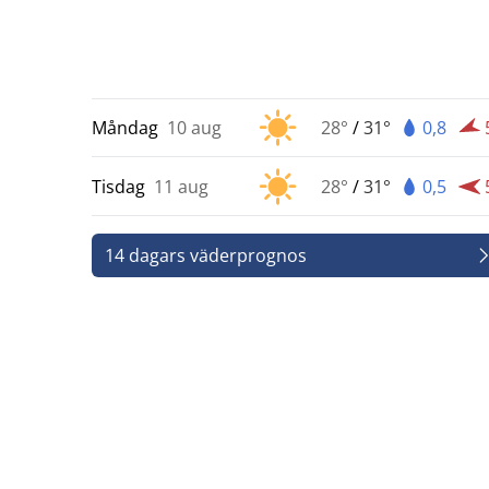
Måndag
10 aug
28°
/
31°
0,8
Tisdag
11 aug
28°
/
31°
0,5
14 dagars väderprognos