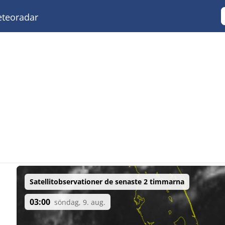
teoradar
Satellitobservationer de senaste 2 timmarna
03:00
söndag, 9. aug.