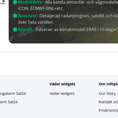
Modelldata:
Alla kända atmosfär- och vågmodelle
ICON, ECMWF-BNL+etc.
Nowcast:
Detaljerad radarprognos, satellit och bl
över hela världen.
Klimat:
Tidserier av klimatmodell ERA5 i 10-dagar
Väder widgets
Om Infopl
ingalarm Sat24
Väder widgets
Our Story
larm Sat24
Kontakt oc
Friskrivnin