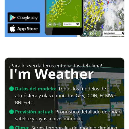
¡Para los verdaderos entusiastas del clima!
I'm Weather
Datos del modelo:
Todos los modelos de
atmósfera y olas conocidos GFS, ICON, ECMWF-
BNL+etc.
Previsión actual:
Pronóstico detallado de radar,
satélite y rayos a nivel mundial.
Clima:
Series temporales del modelo climático