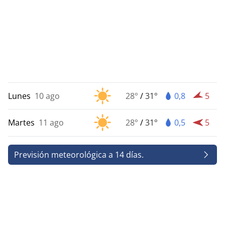
Lunes
10 ago
28°
/
31°
0,8
5
Martes
11 ago
28°
/
31°
0,5
5
Previsión meteorológica a 14 días.