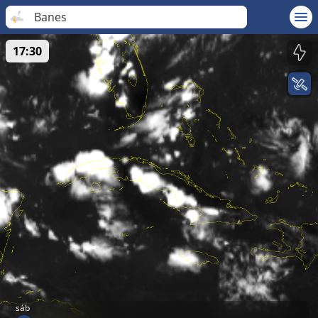
Banes
17:30
sáb