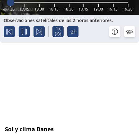
17:30
17:45
18:00
18:15
18:30
18:45
19:00
19:15
19:30
Observaciones satelitales de las 2 horas anteriores.
1x
-2h
Sol y clima Banes