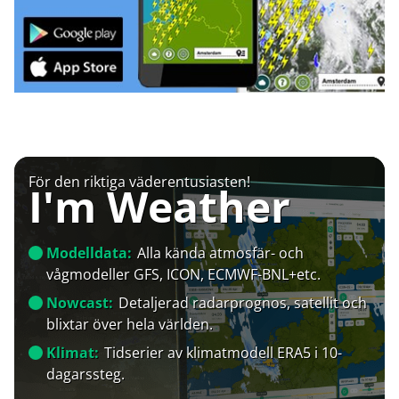
För den riktiga väderentusiasten!
I'm Weather
Modelldata:
Alla kända atmosfär- och
vågmodeller GFS, ICON, ECMWF-BNL+etc.
Nowcast:
Detaljerad radarprognos, satellit och
blixtar över hela världen.
Klimat:
Tidserier av klimatmodell ERA5 i 10-
dagarssteg.