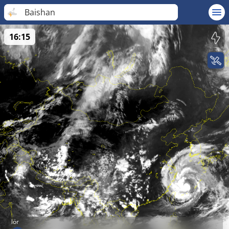
Baishan
16:15
lör