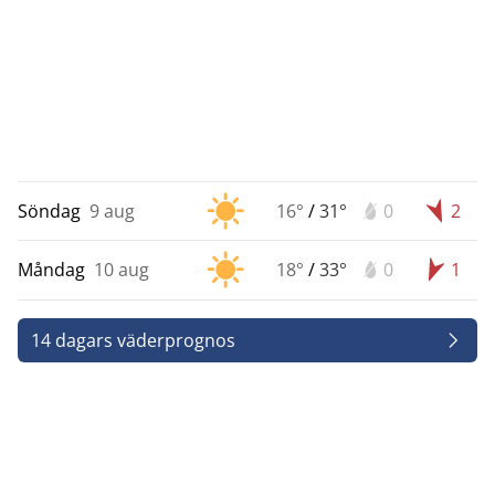
Söndag
9 aug
16°
/
31°
0
2
Måndag
10 aug
18°
/
33°
0
1
14 dagars väderprognos