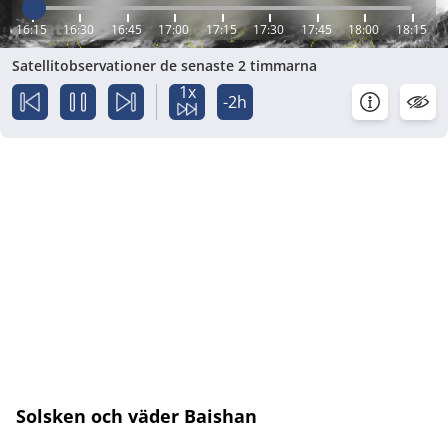
16:15
16:30
16:45
17:00
17:15
17:30
17:45
18:00
18:15
Satellitobservationer de senaste 2 timmarna
1x
-2h
Solsken och väder Baishan