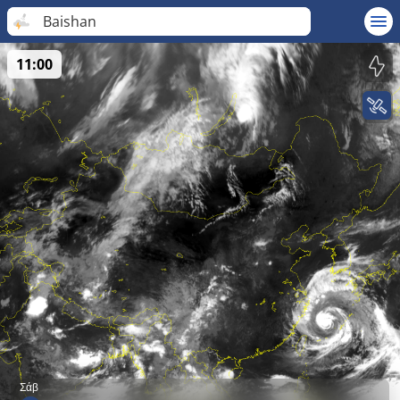
Baishan
11:00
Σάβ