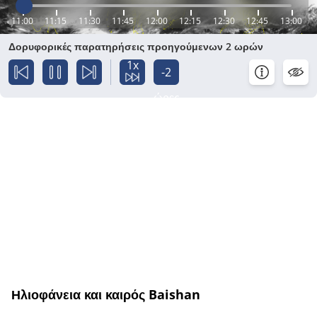
11:00
11:15
11:30
11:45
12:00
12:15
12:30
12:45
13:00
Δορυφορικές παρατηρήσεις προηγούμενων 2 ωρών
1x
-2
ώρες
Ηλιοφάνεια και καιρός Baishan