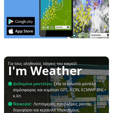
Για τους αληθινούς λάτρεις του καιρού!
I'm Weather
Δεδομένα μοντέλου:
Όλα τα γνωστά μοντέλα
ατμόσφαιρας και κυμάτων GFS, ICON, ECMWF-BNL+
κ.λπ.
Nowcast:
Λεπτομερείς προβλέψεις ραντάρ,
δορυφόροι και κεραυνοί παγκοσμίως.