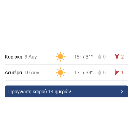
Κυριακή
9 Αυγ
15°
/
31°
0
2
Δευτέρα
10 Αυγ
17°
/
33°
0
1
Πρόγνωση καιρού 14 ημερών